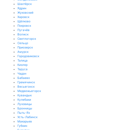
Шахтёрск
Ядрин
Жуковский
Харовск
Щёлково
Покровск
Пугачёв
Волжск
Светлогорск
Сельцо
Приозерск
Амурск
Городовиковск
Талица
Кизляр
Таруса
Чадан
Бабаево
Гремячинск
Весьегонск
Медвежьегорск
Кувандык
Кулебаки
Луховицы
Бронницы
Пыть-Ях
Усть-Лабинск
Макарьев
Губкин