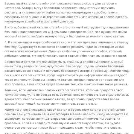
Бесплатный каталог статей – это прекрасная возможность для авторов и
читателей. Авторы могут бесплатно разместить свои статьи и получить
рекламу, а читатели могут найти полезную информацию на любую тему и
развивать свои знания в интересующих областях. Это отличный способ сделать
информацию всеобщей и доступной для всех.
В итоге, бесплатный каталог статей – это отличный инструмент для продвижения
бизнеса и распространения информации в интернете. Все, что нужно, это найти
хороший каталог, выбрать нужную тему и бесплатно разместить свою статью.
4. В современном мире особенно важно знать, как привлечь внимание к вашему
бизнесу. Существует множество способов рекламы, однако некоторые из них
оказались неэффективными. Один из наиболее успешных способов, который
добиться успеха, это опубликовать свою статью в бесплатном каталоге статей.
Бесплатный каталог статей может быть отличным способом привлечь новых
клиентов и увеличить свою аудиторию. Это ресурс, где вы можете бесплатно
разместить свою статью и получить бесплатную интернет рекламу. Многие люди
посещают каталоги статей, когда ищут конкретную информацию или исследуют
товар или услугу. Если вы написали статью, которая предлагает решение для
этих проблем, ваша статья будет показана тем, кто ищет именно такие решения.
Конечно, есть множество платных каталогов статей, которые предоставляют
такую же услугу, но не всегда есть возможность оплачивать все виды рекламы.
Кроме того, бесплатный каталог статей, безусловно, предоставляет более
широкий круг людей, которые могут прочитать вашу статью.
Кроме того, опубликование своей статьи в бесплатном каталоге статей может
помочь вам установить себя как эксперта в вашей области. Люди обращаются к
экспертам, которые могут дать правильные советы и помочь им решить их
проблемы. Если вы создадите полезную и качественную статью, вы будете
считаться экспертом и люди будут приходить к вам, чтобы получить советы.
Каталог статей бесплатно является не только полезной для ведения бизнеса, но