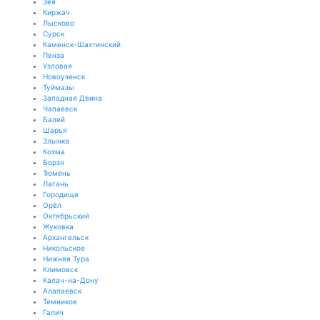
Зея
Киржач
Лысково
Сурск
Каменск-Шахтинский
Пенза
Узловая
Новоузенск
Туймазы
Западная Двина
Чапаевск
Балей
Шарья
Злынка
Кохма
Борзя
Тюмень
Лагань
Городище
Орёл
Октябрьский
Жуковка
Архангельск
Никольское
Нижняя Тура
Климовск
Калач-на-Дону
Алапаевск
Темников
Галич