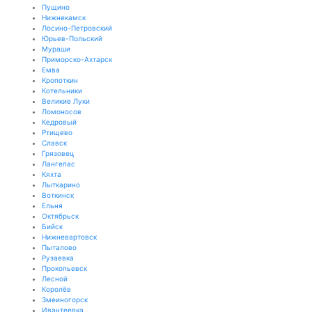
Пущино
Нижнекамск
Лосино-Петровский
Юрьев-Польский
Мураши
Приморско-Ахтарск
Емва
Кропоткин
Котельники
Великие Луки
Ломоносов
Кедровый
Ртищево
Славск
Грязовец
Лангепас
Кяхта
Лыткарино
Воткинск
Ельня
Октябрьск
Бийск
Нижневартовск
Пыталово
Рузаевка
Прокопьевск
Лесной
Королёв
Змеиногорск
Ивантеевка