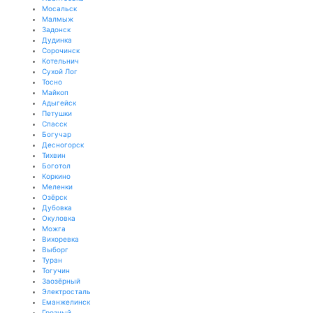
Мосальск
Малмыж
Задонск
Дудинка
Сорочинск
Котельнич
Сухой Лог
Тосно
Майкоп
Адыгейск
Петушки
Спасск
Богучар
Десногорск
Тихвин
Боготол
Коркино
Меленки
Озёрск
Дубовка
Окуловка
Можга
Вихоревка
Выборг
Туран
Тогучин
Заозёрный
Электросталь
Еманжелинск
Грозный