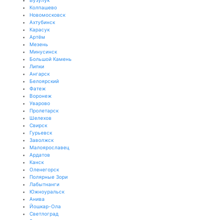
Бузулук
Колпашево
Новомосковск
Ахтубинск
Карасук
Артём
Мезень
Минусинск
Большой Камень
Липки
Ангарск
Белоярский
Фатеж
Воронеж
Уварово
Пролетарск
Шелехов
Свирск
Гурьевск
Заволжск
Малоярославец
Ардатов
Канск
Оленегорск
Полярные Зори
Лабытнанги
Южноуральск
Анива
Йошкар-Ола
Светлоград