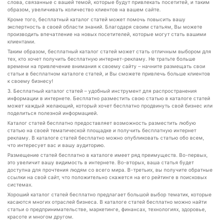
слова, связанные с вашей темой, которые будут привлекать посетитей, и таким
образом, увеличивать количество клиентов на вашем сайте.
Кроме того, бесплатный каталог статей может помочь повысить вашу
экспертность в своей области знаний. Благодаря своим статьям, Вы можете
производить впечатление на новых посетителей, которые могут стать вашими
клиентами.
Таким образом, бесплатный каталог статей может стать отличным выбором для
тех, кто хочет получить бесплатную интернет-рекламу. Не тратьте больше
времени на привлечение внимания к своему сайту – начните размещать свои
статьи в бесплатном каталоге статей, и Вы сможете привлечь больше клиентов
к своему бизнесу!
3. Бесплатный каталог статей – удобный инструмент для распространения
информации в интернете. Бесплатно разместить свою статью в каталоге статей
может каждый желающий, который хочет бесплатно продвинуть свой бизнес или
поделиться полезной информацией.
Каталог статей бесплатно предоставляет возможность разместить любую
статью на своей тематической площадке и получить бесплатную интернет
рекламу. В каталоге статей бесплатно можно опубликовать статью обо всем,
что интересует вас и вашу аудиторию.
Размещение статей бесплатно в каталоге имеет ряд преимуществ. Во-первых,
это увеличит вашу видимость в интернете. Во-вторых, ваша статья будет
доступна для прочтения людям со всего мира. В-третьих, вы получите обратные
ссылки на свой сайт, что положительно скажется на его рейтинге в поисковых
системах.
Хороший каталог статей бесплатно предлагает большой выбор тематик, которые
касаются многих отраслей бизнеса. В каталоге статей бесплатно можно найти
статьи о предпринимательстве, маркетинге, финансах, технологиях, здоровье,
красоте и многом другом.