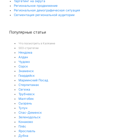
Таргетинг на округа
Региональное продвижение
Региональная демографическая ситуация
Сегментация региональной аудитории
Популярные статьи
Что посмотреть в Калязине
SEO‑стратегии
Няндома
Алдан
Чудово
Сорск
Знаменск
Гвардейск
Мариинский Посад
Стерлитамак
Сегежа
Трубчевск
Малгобек
Сызрань
Тулун
Спас-Деменск
Зеленодольск
Конаково
Плёс
Ярославль
Дубна