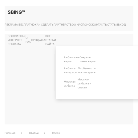
SBING™
РЕКЛАМА БЕСПЛАТНО
КАК СДЕЛАТЬ
ПАРТНЕРСТВО
О НАС
ПОИСК
КОНТАКТЫ
СТАТЬИ
ВХОД
БЕСПЛАТНАЯ
ВСЕ
О
ИНТЕРНЕТ
ПРОДАЖА
СТАТЬИ
НАС
РЕКЛАМА
САЙТА
Рыбалка на
Секреты
карпа
ловли карпа
Рыбалка
Особенности
на карася
ловли карася
Морская
Морская
рыбалка и
рыбалка
снасти
Главная
Статьи
Поиск