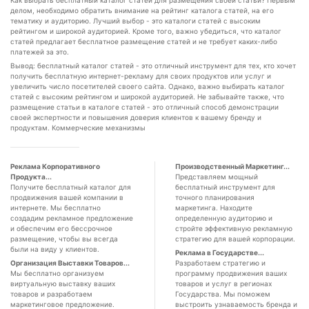
Как выбрать бесплатный каталог статей для размещения своей статьи? Первым
делом, необходимо обратить внимание на рейтинг каталога статей, на его
тематику и аудиторию. Лучший выбор - это каталоги статей с высоким
рейтингом и широкой аудиторией. Кроме того, важно убедиться, что каталог
статей предлагает бесплатное размещение статей и не требует каких-либо
платежей за это.
Вывод: бесплатный каталог статей - это отличный инструмент для тех, кто хочет
получить бесплатную интернет-рекламу для своих продуктов или услуг и
увеличить число посетителей своего сайта. Однако, важно выбирать каталог
статей с высоким рейтингом и широкой аудиторией. Не забывайте также, что
размещение статьи в каталоге статей - это отличный способ демонстрации
своей экспертности и повышения доверия клиентов к вашему бренду и
продуктам. Коммерческие механизмы
Реклама Корпоративного
Производственный Маркетинг...
Продукта...
Представляем мощный
Получите бесплатный каталог для
бесплатный инструмент для
продвижения вашей компании в
точного планирования
интернете. Мы бесплатно
маркетинга. Находите
создадим рекламное предложение
определенную аудиторию и
и обеспечим его бессрочное
стройте эффективную рекламную
размещение, чтобы вы всегда
стратегию для вашей корпорации.
были на виду у клиентов.
Реклама в Государстве...
Организация Выставки Товаров...
Разработаем стратегию и
Мы бесплатно организуем
программу продвижения ваших
виртуальную выставку ваших
товаров и услуг в регионах
товаров и разработаем
Государства. Мы поможем
маркетинговое предложение.
выстроить узнаваемость бренда и