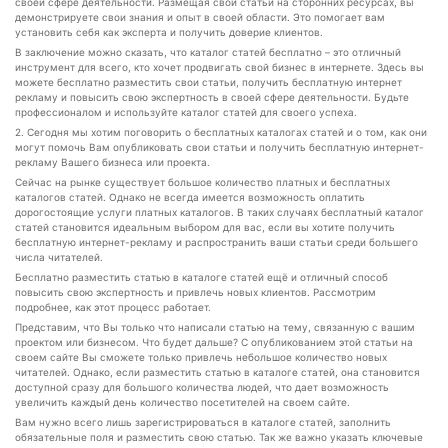
своей сфере деятельности. Размещая свои статьи на сторонних ресурсах, вы
демонстрируете свои знания и опыт в своей области. Это помогает вам
установить себя как эксперта и получить доверие клиентов.
В заключение можно сказать, что каталог статей бесплатно – это отличный
инструмент для всего, кто хочет продвигать свой бизнес в интернете. Здесь вы
можете бесплатно разместить свои статьи, получить бесплатную интернет
рекламу и повысить свою экспертность в своей сфере деятельности. Будьте
профессионалом и используйте каталог статей для своего успеха.
2. Сегодня мы хотим поговорить о бесплатных каталогах статей и о том, как они
могут помочь Вам опубликовать свои статьи и получить бесплатную интернет-
рекламу Вашего бизнеса или проекта.
Сейчас на рынке существует большое количество платных и бесплатных
каталогов статей. Однако не всегда имеется возможность оплатить
дорогостоящие услуги платных каталогов. В таких случаях бесплатный каталог
статей становится идеальным выбором для вас, если вы хотите получить
бесплатную интернет-рекламу и распространить ваши статьи среди большего
числа читателей.
Бесплатно разместить статью в каталоге статей ещё и отличный способ
повысить свою экспертность и привлечь новых клиентов. Рассмотрим
подробнее, как этот процесс работает.
Представим, что Вы только что написали статью на тему, связанную с вашим
проектом или бизнесом. Что будет дальше? С опубликованием этой статьи на
своем сайте Вы сможете только привлечь небольшое количество новых
читателей. Однако, если разместить статью в каталоге статей, она становится
доступной сразу для большого количества людей, что дает возможность
увеличить каждый день количество посетителей на своем сайте.
Вам нужно всего лишь зарегистрироваться в каталоге статей, заполнить
обязательные поля и разместить свою статью. Так же важно указать ключевые