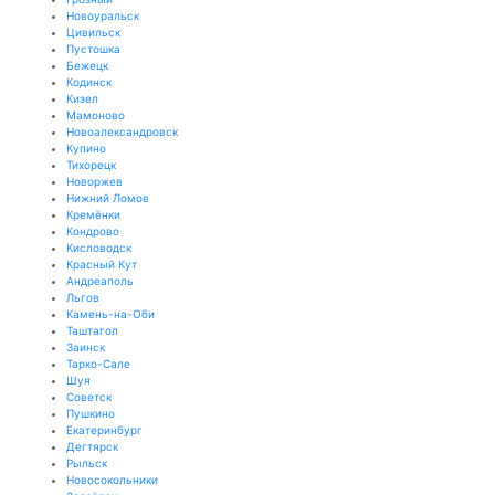
Новоуральск
Цивильск
Пустошка
Бежецк
Кодинск
Кизел
Мамоново
Новоалександровск
Купино
Тихорецк
Новоржев
Нижний Ломов
Кремёнки
Кондрово
Кисловодск
Красный Кут
Андреаполь
Льгов
Камень-на-Оби
Таштагол
Заинск
Тарко-Сале
Шуя
Советск
Пушкино
Екатеринбург
Дегтярск
Рыльск
Новосокольники