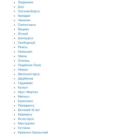
Людиново
Дно
Сосновоборск
Аркадак
Чекалин
Саяногорск
Ярцево
Ясный
Шенкурск
Свободный
Ряжск
Камышин
Урень
Олонец
Лодейное Поле
Неман
Железногорск
Щербинка
Гаджиево
Кызыл
Урус-Мартан
Мелеуз
Ермолино
Правдинск
Великий Устюг
Киреевск
Ясногорск
Мантурово
Гатчина
Каменск-Уральский