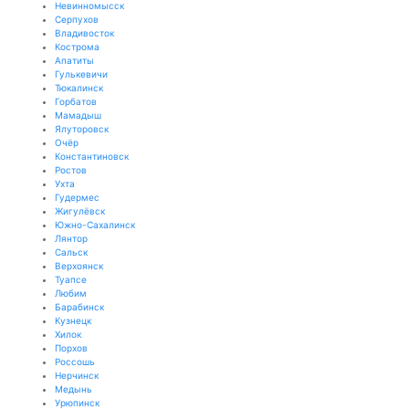
Невинномысск
Серпухов
Владивосток
Кострома
Апатиты
Гулькевичи
Тюкалинск
Горбатов
Мамадыш
Ялуторовск
Очёр
Константиновск
Ростов
Ухта
Гудермес
Жигулёвск
Южно-Сахалинск
Лянтор
Сальск
Верхоянск
Туапсе
Любим
Барабинск
Кузнецк
Хилок
Порхов
Россошь
Нерчинск
Медынь
Урюпинск