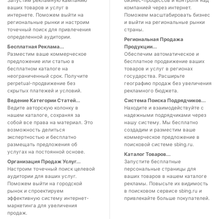
Запустим рекламную кампанию
бизнес-процессов и контроля над
ваших товаров и услуг в
компанией через интернет.
интернете. Поможем выйти на
Поможем масштабировать бизнес
региональные рынки и настроим
и выйти на региональные рынки
точечный поиск для привлечения
страны.
определенной аудитории.
Региональная Продажа
Бесплатная Реклама...
Продукции...
Разместим ваше коммерческое
Обеспечим автоматическое и
предложение или статью в
бесплатное продвижение ваших
бесплатном каталоге на
товаров и услуг в регионах
неограниченный срок. Получите
государства. Расширьте
perpetual-продвижение без
географию продаж без увеличения
скрытых платежей и условий.
рекламного бюджета.
Ведение Категории Статей...
Система Поиска Подрядчиков...
Ведите авторскую колонку в
Находите и взаимодействуйте с
нашем каталоге, сохраняя за
надежными подрядчиками через
собой все права на материал. Это
нашу систему. Мы бесплатно
возможность делиться
создадим и разместим ваше
экспертностью и бесплатно
коммерческое предложение в
размещать предложения об
поисковой системе sbing.ru.
услугах на постоянной основе.
Каталог Товаров...
Организация Продаж Услуг...
Запустите бесплатные
Настроим точечный поиск целевой
персональные страницы для
аудитории для ваших услуг.
ваших товаров в нашем каталоге
Поможем выйти на городской
рекламы. Повысьте их видимость
рынок и спроектируем
в поисковом сервисе sbing.ru и
эффективную систему интернет-
привлекайте больше покупателей.
маркетинга для увеличения
продаж.