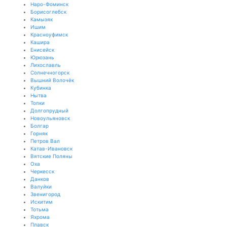
Наро-Фоминск
Борисоглебск
Камызяк
Ишим
Красноуфимск
Кашира
Енисейск
Юрюзань
Лихославль
Солнечногорск
Вышний Волочёк
Кубинка
Нытва
Топки
Долгопрудный
Новоульяновск
Болгар
Горняк
Петров Вал
Катав-Ивановск
Вятские Поляны
Оха
Черкесск
Данков
Валуйки
Звенигород
Искитим
Тотьма
Яхрома
Плавск