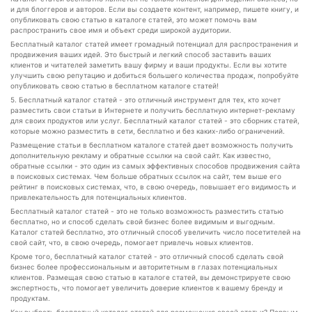
и для блоггеров и авторов. Если вы создаете контент, например, пишете книгу, и
опубликовать свою статью в каталоге статей, это может помочь вам
распространить свое имя и объект среди широкой аудитории.
Бесплатный каталог статей имеет громадный потенциал для распространения и
продвижения ваших идей. Это быстрый и легкий способ заставить ваших
клиентов и читателей заметить вашу фирму и ваши продукты. Если вы хотите
улучшить свою репутацию и добиться большего количества продаж, попробуйте
опубликовать свою статью в бесплатном каталоге статей!
5. Бесплатный каталог статей - это отличный инструмент для тех, кто хочет
разместить свои статьи в Интернете и получить бесплатную интернет-рекламу
для своих продуктов или услуг. Бесплатный каталог статей - это сборник статей,
которые можно разместить в сети, бесплатно и без каких-либо ограничений.
Размещение статьи в бесплатном каталоге статей дает возможность получить
дополнительную рекламу и обратные ссылки на свой сайт. Как известно,
обратные ссылки - это один из самых эффективных способов продвижения сайта
в поисковых системах. Чем больше обратных ссылок на сайт, тем выше его
рейтинг в поисковых системах, что, в свою очередь, повышает его видимость и
привлекательность для потенциальных клиентов.
Бесплатный каталог статей - это не только возможность разместить статью
бесплатно, но и способ сделать свой бизнес более видимым и выгодным.
Каталог статей бесплатно, это отличный способ увеличить число посетителей на
свой сайт, что, в свою очередь, помогает привлечь новых клиентов.
Кроме того, бесплатный каталог статей - это отличный способ сделать свой
бизнес более профессиональным и авторитетным в глазах потенциальных
клиентов. Размещая свою статью в каталоге статей, вы демонстрируете свою
экспертность, что помогает увеличить доверие клиентов к вашему бренду и
продуктам.