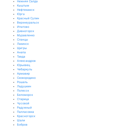
Нижняя Салда
Кыштым
Нефтекамск
Юрга
Красный Сулин
Верхнеуральск
Ипатово
Дивногорск
Муравленко
Сланцы
Лакинск
Щигры
Анапа
Тавда
Александров
Юрьевец
Чебаркуль
Армавир
Сковородино
Рошаль
Ладушкин
Полесск
Беломорск
Старица
Чусовой
Радужный
Палласовка
Красногорск
Шали
Бобров