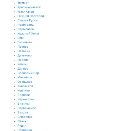
Томмот
Красноармейск
Усть-Катав
Нижний Новгород
Старая Русса
Череповец
Лермонтов
Красный Холм
Ейск
Голицыно
Печора
Нальчик
Дятьково
Ивдель
Химки
Дигора
Сосновый Бор
Михайлов
Осташков
Кингисепп
Колпино
Бологое
Черемхово
Вязники
Первомайск
Баксан
Слюдянка
Ленск
Рудня
Поворино