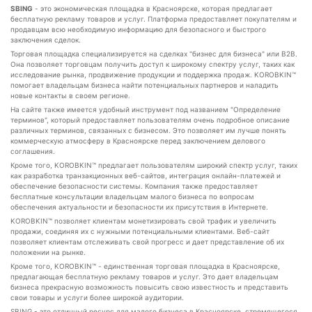
SBING
- это экономическая площадка в Красноярске, которая предлагает
бесплатную рекламу товаров и услуг. Платформа предоставляет покупателям и
продавцам всю необходимую информацию для безопасного и быстрого
заключения сделок.
Торговая площадка специализируется на сделках "бизнес для бизнеса" или B2B.
Она позволяет торговцам получить доступ к широкому спектру услуг, таких как
исследование рынка, продвижение продукции и поддержка продаж. KOROBKIN™
помогает владельцам бизнеса найти потенциальных партнеров и наладить
новые контакты в своем регионе.
На сайте также имеется удобный инструмент под названием "Определение
терминов", который предоставляет пользователям очень подробное описание
различных терминов, связанных с бизнесом. Это позволяет им лучше понять
коммерческую атмосферу в Красноярске перед заключением делового
соглашения.
Кроме того, KOROBKIN™ предлагает пользователям широкий спектр услуг, таких
как разработка транзакционных веб-сайтов, интеграция онлайн-платежей и
обеспечение безопасности системы. Компания также предоставляет
бесплатные консультации владельцам малого бизнеса по вопросам
обеспечения актуальности и безопасности их присутствия в Интернете.
KOROBKIN™ позволяет клиентам монетизировать свой трафик и увеличить
продажи, соединяя их с нужными потенциальными клиентами. Веб-сайт
позволяет клиентам отслеживать свой прогресс и дает представление об их
положении на рынке.
Кроме того, KOROBKIN™ - единственная торговая площадка в Красноярске,
предлагающая бесплатную рекламу товаров и услуг. Это дает владельцам
бизнеса прекрасную возможность повысить свою известность и представить
свои товары и услуги более широкой аудитории.
SBING - это отличный ресурс для малого бизнеса в Красноярске, стремящегося