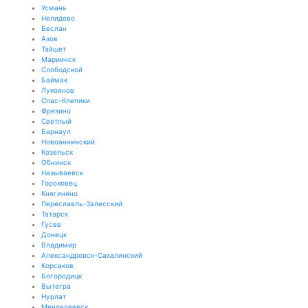
Усмань
Нелидово
Беслан
Азов
Тайшет
Мариинск
Слободской
Баймак
Лукоянов
Спас-Клепики
Фрязино
Светлый
Барнаул
Новоаннинский
Козельск
Обнинск
Называевск
Гороховец
Княгинино
Переславль-Залесский
Татарск
Гусев
Донецк
Владимир
Александровск-Сахалинский
Корсаков
Богородицк
Вытегра
Нурлат
Менделеевск