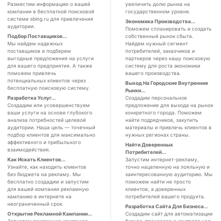
Разместим информацию о вашей
увеличить долю рынка на
компании в бесплатной поисковой
государственном уровне.
системе sbing.ru для привлечения
Экономика Производства...
аудитории.
Поможем спланировать и создать
Подбор Поставщиков...
собственный рынок сбыта.
Мы найдем надежных
Найдем нужный сегмент
поставщиков и подберем
потребителей, заказчиков и
выгодные предложения на услуги
партнеров через нашу поисковую
для вашего предприятия. А также
систему для роста экономики
поможем привлечь
вашего производства.
потенциальных клиентов через
Выход На Городские Внутренние
бесплатную поисковую систему.
Рынки...
Разработка Услуг...
Создадим персональное
Создадим или усовершенствуем
предложение для выхода на рынок
ваши услуги на основе глубокого
конкретного города. Поможем
анализа потребностей целевой
найти подрядчиков, закупить
аудитории. Наша цель — точечный
материалы и привлечь клиентов в
подбор клиентов для максимально
нужных регионах страны.
эффективного и прибыльного
Найти Доверенных
взаимодействия.
Потребителей...
Как Искать Клиентов...
Запустим интернет-рекламу,
Узнайте, как находить клиентов
точно нацеленную на лояльную и
без бюджета на рекламу. Мы
заинтересованную аудиторию. Мы
бесплатно создадим и запустим
поможем найти не просто
для вашей компании рекламную
клиентов, а доверенных
кампанию в интернете на
потребителей вашего продукта.
неограниченный срок.
Разработка Сайта Для Бизнеса...
Открытие Рекламной Кампании...
Создадим сайт для автоматизации