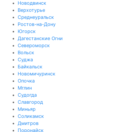
Новодвинск
Верхотурье
Среднеуральск
Ростов-на-Дону
Югорск
Дагестанские Огни
Североморск
Вольск
Суджа
Байкальск
Новомичуринск
Опочка
Мглин
Судогда
Славгород
Миньяр
Соликамск
Дмитров
Поронайск