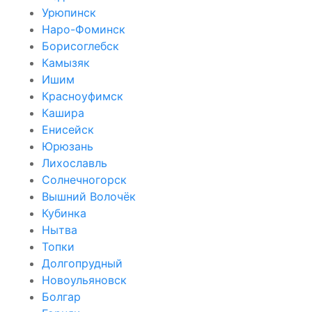
Урюпинск
Наро-Фоминск
Борисоглебск
Камызяк
Ишим
Красноуфимск
Кашира
Енисейск
Юрюзань
Лихославль
Солнечногорск
Вышний Волочёк
Кубинка
Нытва
Топки
Долгопрудный
Новоульяновск
Болгар