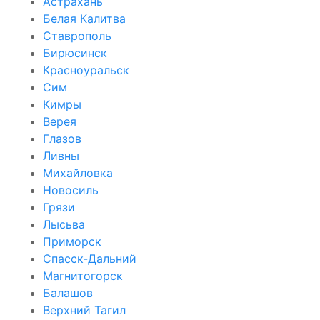
Астрахань
Белая Калитва
Ставрополь
Бирюсинск
Красноуральск
Сим
Кимры
Верея
Глазов
Ливны
Михайловка
Новосиль
Грязи
Лысьва
Приморск
Спасск-Дальний
Магнитогорск
Балашов
Верхний Тагил