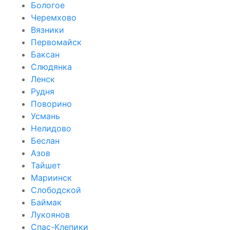
Бологое
Черемхово
Вязники
Первомайск
Баксан
Слюдянка
Ленск
Рудня
Поворино
Усмань
Нелидово
Беслан
Азов
Тайшет
Мариинск
Слободской
Баймак
Лукоянов
Спас-Клепики