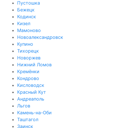
Пустошка
Бежецк
Кодинск
Кизел
Мамоново
Новоалександровск
Купино
Тихорецк
Новоржев
Нижний Ломов
Кремёнки
Кондрово
Кисловодск
Красный Кут
Андреаполь
Льгов
Камень-на-Оби
Таштагол
Заинск