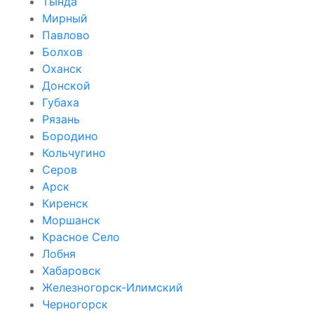
Тында
Мирный
Павлово
Болхов
Оханск
Донской
Губаха
Рязань
Бородино
Кольчугино
Серов
Арск
Киренск
Моршанск
Красное Село
Лобня
Хабаровск
Железногорск-Илимский
Черногорск