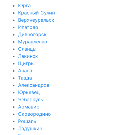
Юрга
Красный Сулин
Верхнеуральск
Ипатово
Дивногорск
Муравленко
Сланцы
Лакинск
Щигры
Анапа
Тавда
Александров
Юрьевец
Чебаркуль
Армавир
Сковородино
Рошаль
Ладушкин