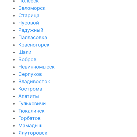
Полесск
Беломорск
Старица
Чусовой
Радужный
Палласовка
Красногорск
Шали
Бобров
Невинномысск
Серпухов
Владивосток
Кострома
Апатиты
Гулькевичи
Тюкалинск
Горбатов
Мамадыш
Ялуторовск