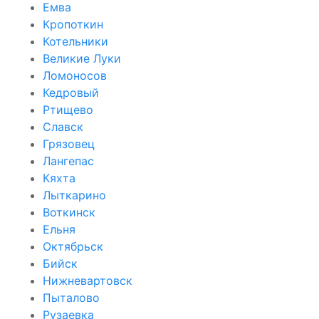
Емва
Кропоткин
Котельники
Великие Луки
Ломоносов
Кедровый
Ртищево
Славск
Грязовец
Лангепас
Кяхта
Лыткарино
Воткинск
Ельня
Октябрьск
Бийск
Нижневартовск
Пыталово
Рузаевка