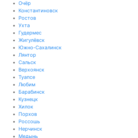
Очёр
Константиновск
Ростов
Ухта
Гудермес
Жигулёвск
Южно-Сахалинск
Лянтор
Сальск
Верхоянск
Туапсе
Любим
Барабинск
Кузнецк
Хилок
Порхов
Россошь
Нерчинск
Медынь