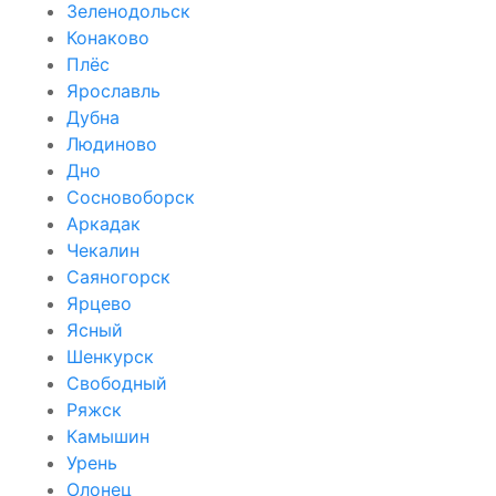
Зеленодольск
Конаково
Плёс
Ярославль
Дубна
Людиново
Дно
Сосновоборск
Аркадак
Чекалин
Саяногорск
Ярцево
Ясный
Шенкурск
Свободный
Ряжск
Камышин
Урень
Олонец