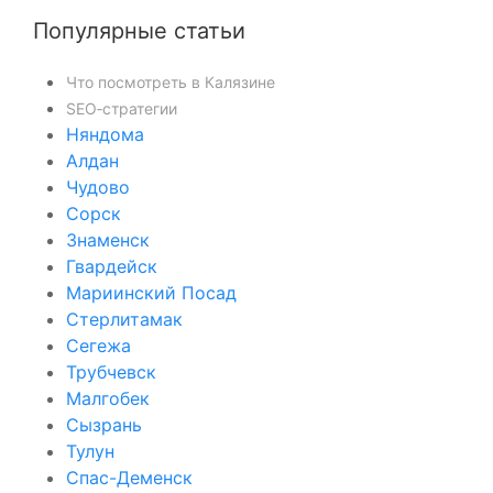
Популярные статьи
Что посмотреть в Калязине
SEO‑стратегии
Няндома
Алдан
Чудово
Сорск
Знаменск
Гвардейск
Мариинский Посад
Стерлитамак
Сегежа
Трубчевск
Малгобек
Сызрань
Тулун
Спас-Деменск