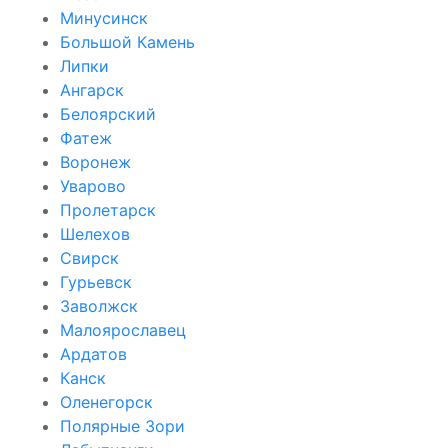
Минусинск
Большой Камень
Липки
Ангарск
Белоярский
Фатеж
Воронеж
Уварово
Пролетарск
Шелехов
Свирск
Гурьевск
Заволжск
Малоярославец
Ардатов
Канск
Оленегорск
Полярные Зори