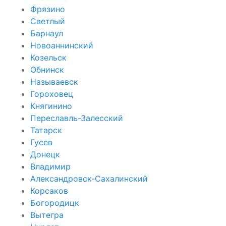
Фрязино
Светлый
Барнаул
Новоаннинский
Козельск
Обнинск
Называевск
Гороховец
Княгинино
Переславль-Залесский
Татарск
Гусев
Донецк
Владимир
Александровск-Сахалинский
Корсаков
Богородицк
Вытегра