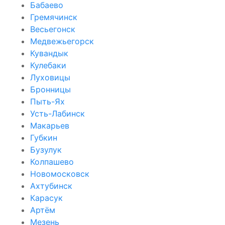
Бабаево
Гремячинск
Весьегонск
Медвежьегорск
Кувандык
Кулебаки
Луховицы
Бронницы
Пыть-Ях
Усть-Лабинск
Макарьев
Губкин
Бузулук
Колпашево
Новомосковск
Ахтубинск
Карасук
Артём
Мезень