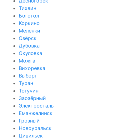
Десногорск
Тихвин
Боготол
Коркино
Меленки
Озёрск
Дубовка
Окуловка
Можга
Вихоревка
Выборг
Туран
Тогучин
Заозёрный
Электросталь
Еманжелинск
Грозный
Новоуральск
Цивильск