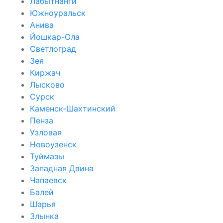
Лабытнанги
Южноуральск
Анива
Йошкар-Ола
Светлоград
Зея
Киржач
Лысково
Сурск
Каменск-Шахтинский
Пенза
Узловая
Новоузенск
Туймазы
Западная Двина
Чапаевск
Балей
Шарья
Злынка