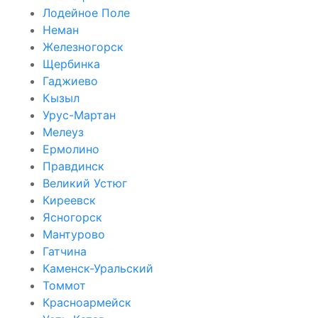
Лодейное Поле
Неман
Железногорск
Щербинка
Гаджиево
Кызыл
Урус-Мартан
Мелеуз
Ермолино
Правдинск
Великий Устюг
Киреевск
Ясногорск
Мантурово
Гатчина
Каменск-Уральский
Томмот
Красноармейск