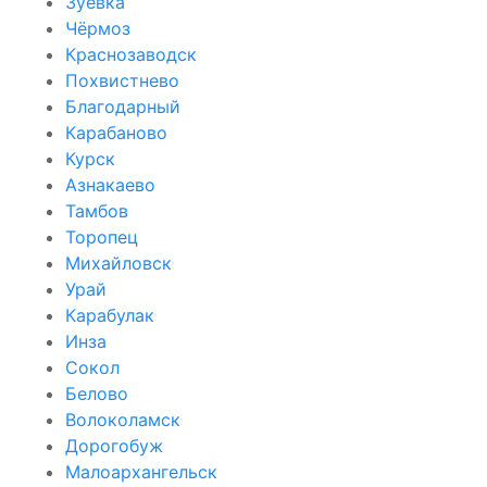
Зуевка
Чёрмоз
Краснозаводск
Похвистнево
Благодарный
Карабаново
Курск
Азнакаево
Тамбов
Торопец
Михайловск
Урай
Карабулак
Инза
Сокол
Белово
Волоколамск
Дорогобуж
Малоархангельск