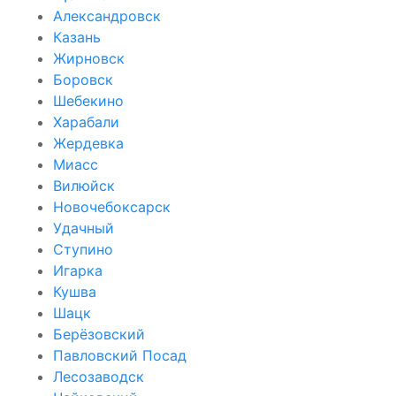
Александровск
Казань
Жирновск
Боровск
Шебекино
Харабали
Жердевка
Миасс
Вилюйск
Новочебоксарск
Удачный
Ступино
Игарка
Кушва
Шацк
Берёзовский
Павловский Посад
Лесозаводск