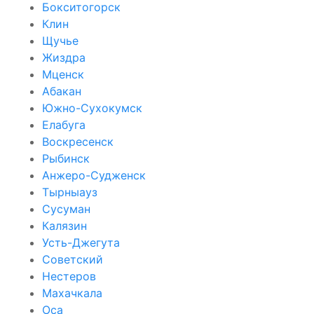
Бокситогорск
Клин
Щучье
Жиздра
Мценск
Абакан
Южно-Сухокумск
Елабуга
Воскресенск
Рыбинск
Анжеро-Судженск
Тырныауз
Сусуман
Калязин
Усть-Джегута
Советский
Нестеров
Махачкала
Оса