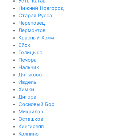
Усть-Катав
Нижний Новгород
Старая Русса
Череповец
Лермонтов
Красный Холм
Ейск
Голицыно
Печора
Нальчик
Дятьково
Ивдель
Химки
Дигора
Сосновый Бор
Михайлов
Осташков
Кингисепп
Колпино