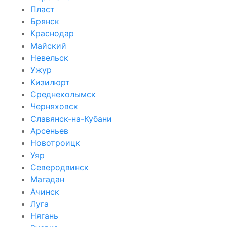
Пласт
Брянск
Краснодар
Майский
Невельск
Ужур
Кизилюрт
Среднеколымск
Черняховск
Славянск-на-Кубани
Арсеньев
Новотроицк
Уяр
Северодвинск
Магадан
Ачинск
Луга
Нягань