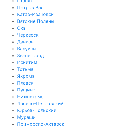
Горняк
Петров Вал
Катав-Ивановск
Вятские Поляны
Оха
Черкесск
Данков
Валуйки
Звенигород
Искитим
Тотьма
Яхрома
Плавск
Пущино
Нижнекамск
Лосино-Петровский
Юрьев-Польский
Мураши
Приморско-Ахтарск