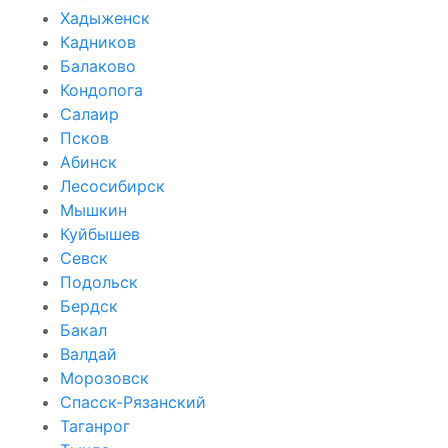
Хадыженск
Кадников
Балаково
Кондопога
Салаир
Псков
Абинск
Лесосибирск
Мышкин
Куйбышев
Севск
Подольск
Бердск
Бакал
Валдай
Морозовск
Спасск-Рязанский
Таганрог