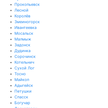
Прокопьевск
Лесной
Королёв
Змеиногорск
Ивантеевка
Мосальск
Малмыж
Задонск
Дудинка
Сорочинск
Котельнич
Сухой Лог
Тосно
Майкоп
Адыгейск
Петушки
Спасск
Богучар