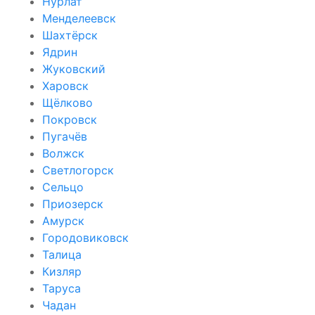
Нурлат
Менделеевск
Шахтёрск
Ядрин
Жуковский
Харовск
Щёлково
Покровск
Пугачёв
Волжск
Светлогорск
Сельцо
Приозерск
Амурск
Городовиковск
Талица
Кизляр
Таруса
Чадан