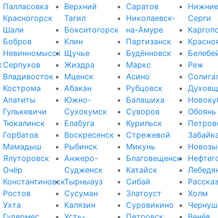
Палласовка
Верхний
Саратов
Нижни
Красногорск
Тагил
Николаевск-
Серги
Шали
Бокситогорск
на-Амуре
Каргоп
Бобров
Клин
Партизанск
Красно
Невинномысск
Щучье
Будённовск
Белебе
к
Серпухов
Жиздра
Маркс
Реж
Владивосток
Мценск
Асино
Солига
Кострома
Абакан
Рубцовск
Духовщ
Апатиты
Южно-
Балашиха
Новоку
Гулькевичи
Сухокумск
Суворов
Обоянь
Тюкалинск
Елабуга
Курильск
Петров
Горбатов
Воскресенск
Стрежевой
Забайк
Мамадыш
Рыбинск
Микунь
Новозы
Ялуторовск
Анжеро-
Благовещенск
Нефтег
Очёр
Судженск
Катайск
Лебедя
Константиновск
Тырныауз
Сибай
Расска
Ростов
Сусуман
Златоуст
Холм
Ухта
Калязин
Суровикино
Чернуш
Гудермес
Усть-
Петровск
Венёв