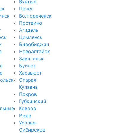
Вуктыл
ск
Почеп
инск
Волгореченск
Протвино
т
Агидель
нск
Цимлянск
к
Биробиджан
в
Новоалтайск
Завитинск
в
Буинск
о
Хасавюрт
ольск
Старая
Купавна
Покров
Губкинский
льные
Ковров
Ржев
Усолье-
Сибирское