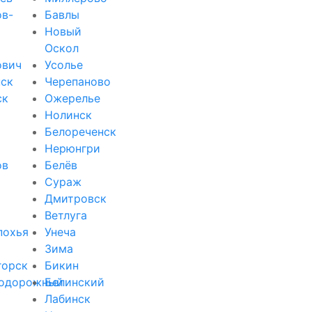
ов-
Бавлы
Новый
Оскол
ович
Усолье
ск
Черепаново
ск
Ожерелье
Нолинск
Белореченск
Нерюнгри
ов
Белёв
Сураж
Дмитровск
Ветлуга
похья
Унеча
Зима
горск
Бикин
одорожный
Белинский
Лабинск