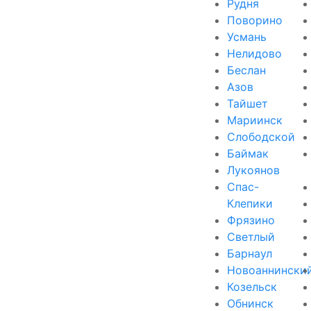
Рудня
Поворино
Усмань
Нелидово
Беслан
Азов
Тайшет
Мариинск
Слободской
Баймак
Лукоянов
Спас-
Клепики
Фрязино
Светлый
Барнаул
Новоаннински
Козельск
Обнинск