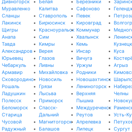
Дивногорск
Белая
Березники
Заринс
Муравленко
Калитва
Сафоново
Геленд
Сланцы
Ставрополь
Певек
Петроз
Лакинск
Бирюсинск
Кировград
Волгог
Щигры
Красноуральск
Коммунар
Медног
Анапа
Сим
Хвалынск
Ленинс
Тавда
Кимры
Кемь
Кузнец
Александров
Верея
Инсар
Куса
Юрьевец
Глазов
Вичуга
Костер
Чебаркуль
Ливны
Уржум
Агрыз
Армавир
Михайловка
Родники
Кимовс
Сковородино
Новосиль
Новошахтинск
Шарып
Рошаль
Грязи
Лениногорск
Набере
Ладушкин
Лысьва
Верхняя
Челны
Полесск
Приморск
Пышма
Новоку
Беломорск
Спасск-
Междуреченск
Раменс
Старица
Дальний
Реутов
Усть-Ку
Чусовой
Магнитогорск
Апрелевка
Петухо
Радужный
Балашов
Липецк
Сургут