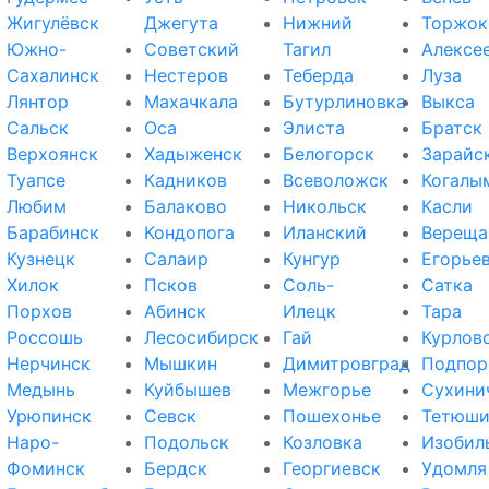
Жигулёвск
Джегута
Нижний
Торжок
Южно-
Советский
Тагил
Алексе
Сахалинск
Нестеров
Теберда
Луза
Лянтор
Махачкала
Бутурлиновка
Выкса
Сальск
Оса
Элиста
Братск
Верхоянск
Хадыженск
Белогорск
Зарайс
Туапсе
Кадников
Всеволожск
Когалы
Любим
Балаково
Никольск
Касли
Барабинск
Кондопога
Иланский
Вереща
Кузнецк
Салаир
Кунгур
Егорье
Хилок
Псков
Соль-
Сатка
Порхов
Абинск
Илецк
Тара
Россошь
Лесосибирск
Гай
Курлов
Нерчинск
Мышкин
Димитровград
Подпор
Медынь
Куйбышев
Межгорье
Сухини
Урюпинск
Севск
Пошехонье
Тетюш
Наро-
Подольск
Козловка
Изобил
Фоминск
Бердск
Георгиевск
Удомля