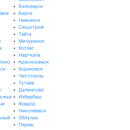
Белозерск
евка
Бирск
Невьянск
Сясьстрой
Тайга
к
Мичуринск
м
Котлас
Нарткала
гино
Краснокамск
вск
Кореновск
Чистополь
Тутаев
о
Далматово
ожье
Избербаш
чи
Ковдор
и
Николаевск
ьный
Облучье
Пермь