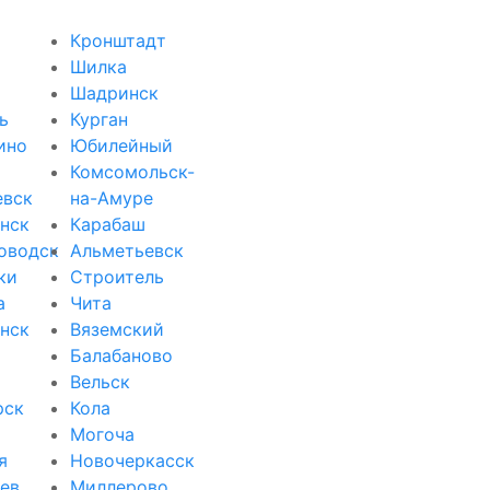
Кронштадт
Шилка
Шадринск
ь
Курган
ино
Юбилейный
Комсомольск-
евск
на-Амуре
нск
Карабаш
оводск
Альметьевск
ки
Строитель
а
Чита
нск
Вяземский
Балабаново
Вельск
рск
Кола
Могоча
я
Новочеркасск
ев
Миллерово