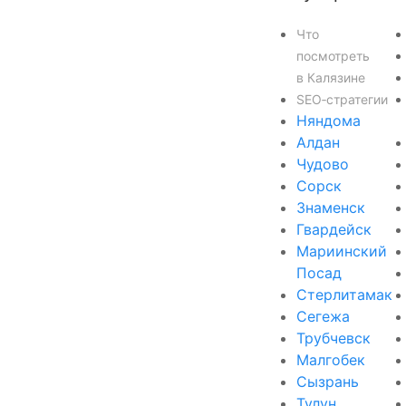
Что
посмотреть
в Калязине
SEO‑стратегии
Няндома
Алдан
Чудово
Сорск
Знаменск
Гвардейск
Мариинский
Посад
Стерлитамак
Сегежа
Трубчевск
Малгобек
Сызрань
Тулун