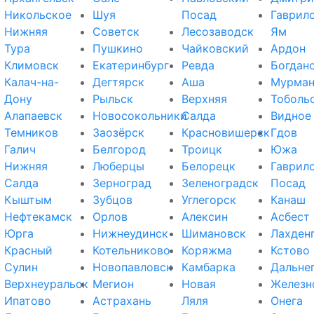
Никольское
Шуя
Посад
Гаврил
Нижняя
Советск
Лесозаводск
Ям
Тура
Пушкино
Чайковский
Ардон
Климовск
Екатеринбург
Ревда
Богдан
Калач-на-
Дегтярск
Аша
Мурман
Дону
Рыльск
Верхняя
Тоболь
Алапаевск
Новосокольники
Салда
Видное
Темников
Заозёрск
Красновишерск
Гдов
Галич
Белгород
Троицк
Южа
Нижняя
Люберцы
Белорецк
Гаврил
Салда
Зерноград
Зеленоградск
Посад
Кыштым
Зубцов
Углегорск
Канаш
Нефтекамск
Орлов
Алексин
Асбест
Юрга
Нижнеудинск
Шимановск
Лахден
Красный
Котельниково
Коряжма
Кстово
Сулин
Новопавловск
Камбарка
Дальне
Верхнеуральск
Мегион
Новая
Железн
Ипатово
Астрахань
Ляля
Онега