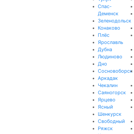
Спас-
Деменск
Зеленодольск
Конаково
Плёс
Ярославль
Дубна
Людиново
Дно
Сосновоборск
Аркадак
Чекалин
Саяногорск
Ярцево
Ясный
Шенкурск
Свободный
Ряжск