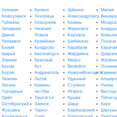
Узловая
Купино
Щёкино
Малая
Новоузенск
Тихорецк
Александровск
Вишера
Туймазы
Новоржев
Казань
Моздок
Западная
Нижний
Жирновск
Анадыр
Двина
Ломов
Боровск
Ковылк
Чапаевск
Кремёнки
Шебекино
Покачи
Балей
Кондрово
Харабали
Карача
Шарья
Кисловодск
Жердевка
Дзержи
Злынка
Красный
Миасс
Железн
Кохма
Кут
Вилюйск
Осинни
Борзя
Андреаполь
Новочебоксарск
Каменк
Тюмень
Льгов
Удачный
Апшеро
Лагань
Камень-
Ступино
Учалы
Городище
на-Оби
Игарка
Высоцк
Орёл
Таштагол
Кушва
Пятиго
Октябрьский
Заинск
Шацк
Кирс
Жуковка
Тарко-
Берёзовский
Шахунь
Архангельск
Сале
Павловский
Дмитри