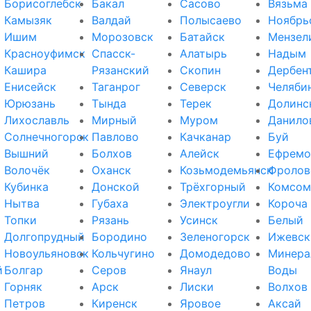
Борисоглебск
Бакал
Сасово
Вязьма
Камызяк
Валдай
Полысаево
Ноябрь
Ишим
Морозовск
Батайск
Мензел
Красноуфимск
Спасск-
Алатырь
Надым
Кашира
Рязанский
Скопин
Дербен
Енисейск
Таганрог
Северск
Челяби
Юрюзань
Тында
Терек
Долинс
Лихославль
Мирный
Муром
Данило
Солнечногорск
Павлово
Качканар
Буй
Вышний
Болхов
Алейск
Ефремо
Волочёк
Оханск
Козьмодемьянск
Фролов
Кубинка
Донской
Трёхгорный
Комсом
Нытва
Губаха
Электроугли
Короча
Топки
Рязань
Усинск
Белый
Долгопрудный
Бородино
Зеленогорск
Ижевск
Новоульяновск
Кольчугино
Домодедово
Минера
й
Болгар
Серов
Янаул
Воды
Горняк
Арск
Лиски
Волхов
Петров
Киренск
Яровое
Аксай