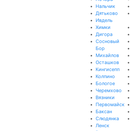
Нальчик
Дятьково
Ивдель
Химки
Дигора
Сосновый
Бор
Михайлов
Осташков
Кингисепп
Колпино
Бологое
Черемхово
Вязники
Первомайск
Баксан
Слюдянка
Ленск