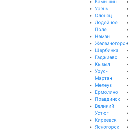
Камышин
Урень
Олонец
Лодейное
Поле
Неман
Железногорск
Щербинка
Гаджиево
Кызыл
Урус-
Мартан
Мелеуз
Ермолино
Правдинск
Великий
Устюг
Киреевск
Ясногорск