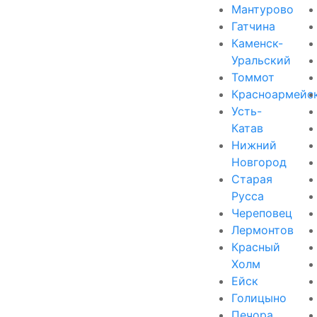
Мантурово
Гатчина
Каменск-
Уральский
Томмот
Красноармейс
Усть-
Катав
Нижний
Новгород
Старая
Русса
Череповец
Лермонтов
Красный
Холм
Ейск
Голицыно
Печора