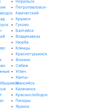
к
Норильск
жик
Петропавловск-
аводск
Камчатский
рад
Крымск
орск
Гуково
к-
Балтийск
кий
Владикавказ
Нюрба
ёво
Клинцы
Краснотурьинск
к
Фокино
ово
Себеж
жные
Углич
Ханты-
йбышевск
Мансийск
кое
Калачинск
т
Краснослободск
во
Печоры
Яранск