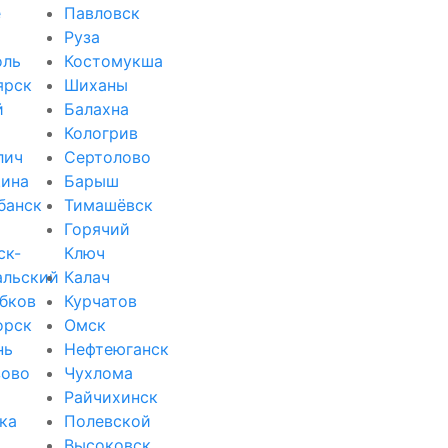
е
Павловск
Руза
оль
Костомукша
ярск
Шиханы
й
Балахна
Кологрив
лич
Сертолово
ина
Барыш
банск
Тимашёвск
Горячий
ск-
Ключ
альский
Калач
бков
Курчатов
орск
Омск
нь
Нефтеюганск
зово
Чухлома
Райчихинск
ка
Полевской
Высоковск