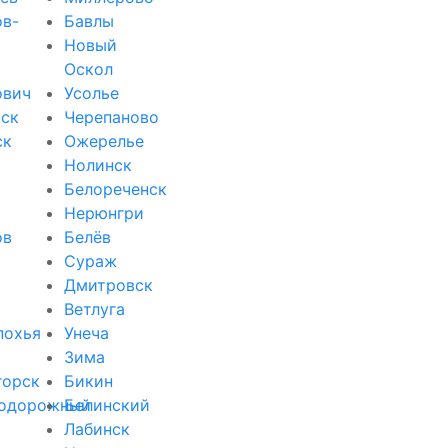
ов-
Бавлы
Новый
Оскол
ович
Усолье
ск
Черепаново
ск
Ожерелье
Нолинск
Белореченск
Нерюнгри
ов
Белёв
Сураж
Дмитровск
Ветлуга
похья
Унеча
Зима
горск
Бикин
одорожный
Белинский
Лабинск