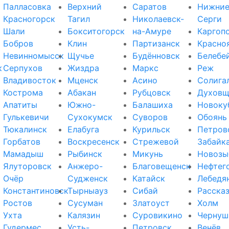
Палласовка
Верхний
Саратов
Нижни
Красногорск
Тагил
Николаевск-
Серги
Шали
Бокситогорск
на-Амуре
Каргоп
Бобров
Клин
Партизанск
Красно
Невинномысск
Щучье
Будённовск
Белебе
к
Серпухов
Жиздра
Маркс
Реж
Владивосток
Мценск
Асино
Солига
Кострома
Абакан
Рубцовск
Духовщ
Апатиты
Южно-
Балашиха
Новоку
Гулькевичи
Сухокумск
Суворов
Обоянь
Тюкалинск
Елабуга
Курильск
Петров
Горбатов
Воскресенск
Стрежевой
Забайк
Мамадыш
Рыбинск
Микунь
Новозы
Ялуторовск
Анжеро-
Благовещенск
Нефтег
Очёр
Судженск
Катайск
Лебедя
Константиновск
Тырныауз
Сибай
Расска
Ростов
Сусуман
Златоуст
Холм
Ухта
Калязин
Суровикино
Чернуш
Гудермес
Усть-
Петровск
Венёв