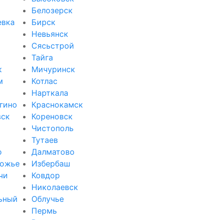
Белозерск
евка
Бирск
Невьянск
Сясьстрой
Тайга
к
Мичуринск
м
Котлас
Нарткала
гино
Краснокамск
вск
Кореновск
Чистополь
Тутаев
о
Далматово
ожье
Избербаш
чи
Ковдор
и
Николаевск
ьный
Облучье
Пермь