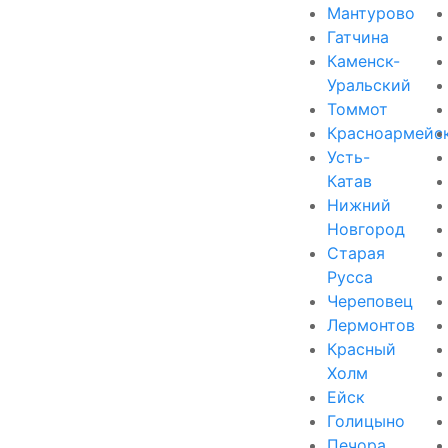
Мантурово
Гатчина
Каменск-
Уральский
Томмот
Красноармейс
Усть-
Катав
Нижний
Новгород
Старая
Русса
Череповец
Лермонтов
Красный
Холм
Ейск
Голицыно
Печора