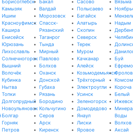
Борисоглебск
Бакал
Сасово
Вязьма
Камызяк
Валдай
Полысаево
Ноябрь
Ишим
Морозовск
Батайск
Мензел
Красноуфимск
Спасск-
Алатырь
Надым
Кашира
Рязанский
Скопин
Дербен
Енисейск
Таганрог
Северск
Челяби
Юрюзань
Тында
Терек
Долинс
Лихославль
Мирный
Муром
Данило
Солнечногорск
Павлово
Качканар
Буй
Вышний
Болхов
Алейск
Ефремо
Волочёк
Оханск
Козьмодемьянск
Фролов
Кубинка
Донской
Трёхгорный
Комсом
Нытва
Губаха
Электроугли
Короча
Топки
Рязань
Усинск
Белый
Долгопрудный
Бородино
Зеленогорск
Ижевск
Новоульяновск
Кольчугино
Домодедово
Минера
й
Болгар
Серов
Янаул
Воды
Горняк
Арск
Лиски
Волхов
Петров
Киренск
Яровое
Аксай