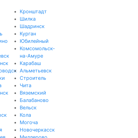
Кронштадт
Шилка
Шадринск
ь
Курган
ино
Юбилейный
Комсомольск-
евск
на-Амуре
нск
Карабаш
оводск
Альметьевск
ки
Строитель
а
Чита
нск
Вяземский
Балабаново
Вельск
рск
Кола
Могоча
я
Новочеркасск
ев
Миллерово