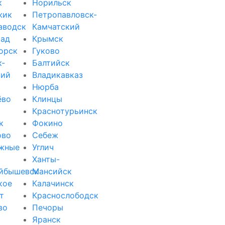
к
Норильск
жик
Петропавловск-
аводск
Камчатский
рад
Крымск
орск
Гуково
к-
Балтийск
кий
Владикавказ
Нюрба
ёво
Клинцы
Краснотурьинск
к
Фокино
ово
Себеж
жные
Углич
Ханты-
йбышевск
Мансийск
кое
Калачинск
т
Краснослободск
во
Печоры
Яранск