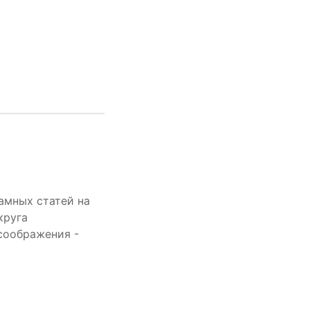
амных статей на
круга
соображения -