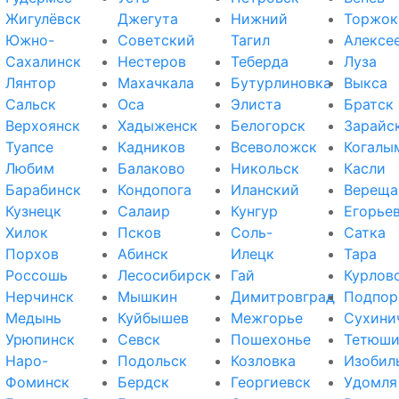
Жигулёвск
Джегута
Нижний
Торжок
Южно-
Советский
Тагил
Алексе
Сахалинск
Нестеров
Теберда
Луза
Лянтор
Махачкала
Бутурлиновка
Выкса
Сальск
Оса
Элиста
Братск
Верхоянск
Хадыженск
Белогорск
Зарайс
Туапсе
Кадников
Всеволожск
Когалы
Любим
Балаково
Никольск
Касли
Барабинск
Кондопога
Иланский
Вереща
Кузнецк
Салаир
Кунгур
Егорье
Хилок
Псков
Соль-
Сатка
Порхов
Абинск
Илецк
Тара
Россошь
Лесосибирск
Гай
Курлов
Нерчинск
Мышкин
Димитровград
Подпор
Медынь
Куйбышев
Межгорье
Сухини
Урюпинск
Севск
Пошехонье
Тетюш
Наро-
Подольск
Козловка
Изобил
Фоминск
Бердск
Георгиевск
Удомля