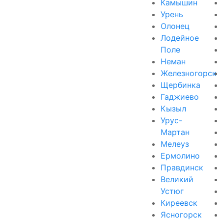
Камышин
Урень
Олонец
Лодейное
Поле
Неман
Железногорск
Щербинка
Гаджиево
Кызыл
Урус-
Мартан
Мелеуз
Ермолино
Правдинск
Великий
Устюг
Киреевск
Ясногорск