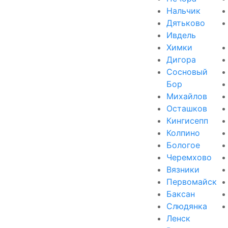
Нальчик
Дятьково
Ивдель
Химки
Дигора
Сосновый
Бор
Михайлов
Осташков
Кингисепп
Колпино
Бологое
Черемхово
Вязники
Первомайск
Баксан
Слюдянка
Ленск