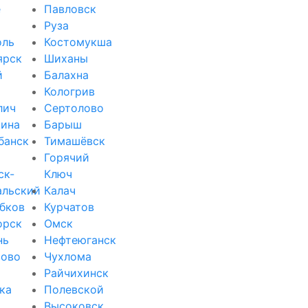
е
Павловск
Руза
оль
Костомукша
ярск
Шиханы
й
Балахна
Кологрив
лич
Сертолово
ина
Барыш
банск
Тимашёвск
Горячий
ск-
Ключ
альский
Калач
бков
Курчатов
орск
Омск
нь
Нефтеюганск
зово
Чухлома
Райчихинск
ка
Полевской
Высоковск