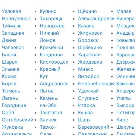
Узловая
Купино
Щёкино
Малая
Новоузенск
Тихорецк
Александровск
Вишера
Туймазы
Новоржев
Казань
Моздок
Западная
Нижний
Жирновск
Анадыр
Двина
Ломов
Боровск
Ковылк
Чапаевск
Кремёнки
Шебекино
Покачи
Балей
Кондрово
Харабали
Карача
Шарья
Кисловодск
Жердевка
Дзержи
Злынка
Красный
Миасс
Железн
Кохма
Кут
Вилюйск
Осинни
Борзя
Андреаполь
Новочебоксарск
Каменк
Тюмень
Льгов
Удачный
Апшеро
Лагань
Камень-
Ступино
Учалы
Городище
на-Оби
Игарка
Высоцк
Орёл
Таштагол
Кушва
Пятиго
Октябрьский
Заинск
Шацк
Кирс
Жуковка
Тарко-
Берёзовский
Шахунь
Архангельск
Сале
Павловский
Дмитри