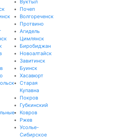
Вуктыл
ск
Почеп
инск
Волгореченск
Протвино
т
Агидель
нск
Цимлянск
к
Биробиджан
в
Новоалтайск
Завитинск
в
Буинск
о
Хасавюрт
ольск
Старая
Купавна
Покров
Губкинский
льные
Ковров
Ржев
Усолье-
Сибирское