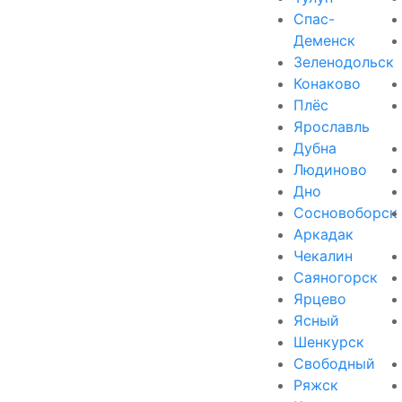
Спас-
Деменск
Зеленодольск
Конаково
Плёс
Ярославль
Дубна
Людиново
Дно
Сосновоборск
Аркадак
Чекалин
Саяногорск
Ярцево
Ясный
Шенкурск
Свободный
Ряжск