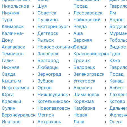
Никольское
Шуя
Посад
Гаврил
Нижняя
Советск
Лесозаводск
Ям
Тура
Пушкино
Чайковский
Ардон
Климовск
Екатеринбург
Ревда
Богдан
Калач-на-
Дегтярск
Аша
Мурман
Дону
Рыльск
Верхняя
Тоболь
Алапаевск
Новосокольники
Салда
Видное
Темников
Заозёрск
Красновишерск
Гдов
Галич
Белгород
Троицк
Южа
Нижняя
Люберцы
Белорецк
Гаврил
Салда
Зерноград
Зеленоградск
Посад
Кыштым
Зубцов
Углегорск
Канаш
Нефтекамск
Орлов
Алексин
Асбест
Юрга
Нижнеудинск
Шимановск
Лахден
Красный
Котельниково
Коряжма
Кстово
Сулин
Новопавловск
Камбарка
Дальне
Верхнеуральск
Мегион
Новая
Железн
Ипатово
Астрахань
Ляля
Онега