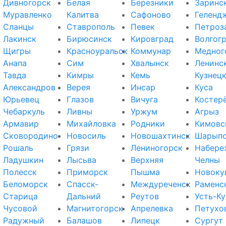
Дивногорск
Белая
Березники
Заринс
Муравленко
Калитва
Сафоново
Геленд
Сланцы
Ставрополь
Певек
Петроз
Лакинск
Бирюсинск
Кировград
Волгог
Щигры
Красноуральск
Коммунар
Медног
Анапа
Сим
Хвалынск
Ленинс
Тавда
Кимры
Кемь
Кузнец
Александров
Верея
Инсар
Куса
Юрьевец
Глазов
Вичуга
Костер
Чебаркуль
Ливны
Уржум
Агрыз
Армавир
Михайловка
Родники
Кимовс
Сковородино
Новосиль
Новошахтинск
Шарып
Рошаль
Грязи
Лениногорск
Набере
Ладушкин
Лысьва
Верхняя
Челны
Полесск
Приморск
Пышма
Новоку
Беломорск
Спасск-
Междуреченск
Раменс
Старица
Дальний
Реутов
Усть-Ку
Чусовой
Магнитогорск
Апрелевка
Петухо
Радужный
Балашов
Липецк
Сургут