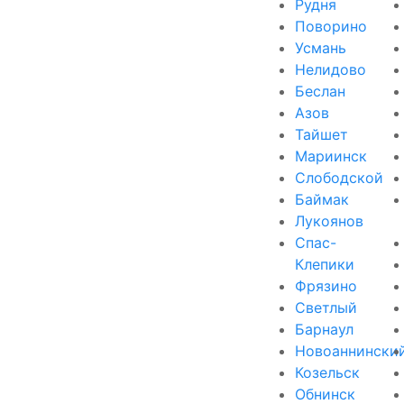
Рудня
Поворино
Усмань
Нелидово
Беслан
Азов
Тайшет
Мариинск
Слободской
Баймак
Лукоянов
Спас-
Клепики
Фрязино
Светлый
Барнаул
Новоаннински
Козельск
Обнинск