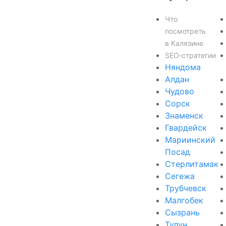
Что
посмотреть
в Калязине
SEO‑стратегии
Няндома
Алдан
Чудово
Сорск
Знаменск
Гвардейск
Мариинский
Посад
Стерлитамак
Сегежа
Трубчевск
Малгобек
Сызрань
Тулун