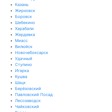
Казань
Жирновск
Боровск
Шебекино
Харабали
Жердевка
Миасс
Вилюйск
Новочебоксарск
Удачный
Ступино
Игарка
Кушва
Шацк
Берёзовский
Павловский Посад
Лесозаводск
Чайковский