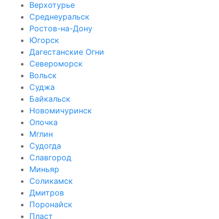
Верхотурье
Среднеуральск
Ростов-на-Дону
Югорск
Дагестанские Огни
Североморск
Вольск
Суджа
Байкальск
Новомичуринск
Опочка
Мглин
Судогда
Славгород
Миньяр
Соликамск
Дмитров
Поронайск
Пласт