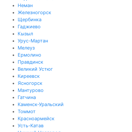
Неман
Железногорск
Щербинка
Гаджиево
Кызыл
Урус-Мартан
Мелеуз
Ермолино
Правдинск
Великий Устюг
Киреевск
Ясногорск
Мантурово
Гатчина
Каменск-Уральский
Томмот
Красноармейск
Усть-Катав