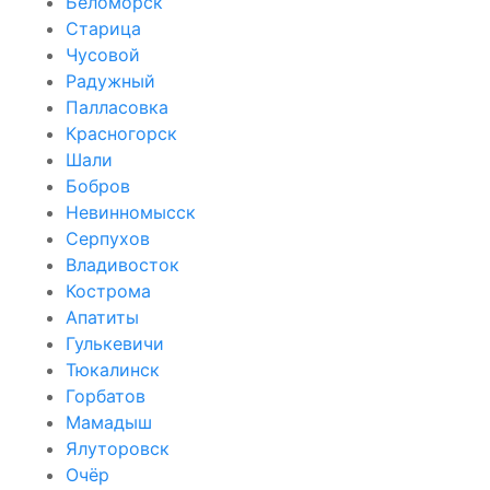
Беломорск
Старица
Чусовой
Радужный
Палласовка
Красногорск
Шали
Бобров
Невинномысск
Серпухов
Владивосток
Кострома
Апатиты
Гулькевичи
Тюкалинск
Горбатов
Мамадыш
Ялуторовск
Очёр