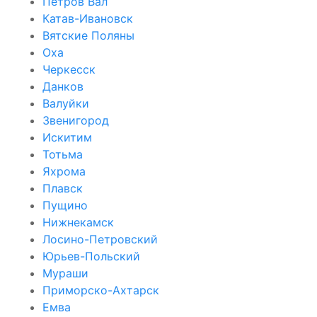
Петров Вал
Катав-Ивановск
Вятские Поляны
Оха
Черкесск
Данков
Валуйки
Звенигород
Искитим
Тотьма
Яхрома
Плавск
Пущино
Нижнекамск
Лосино-Петровский
Юрьев-Польский
Мураши
Приморско-Ахтарск
Емва