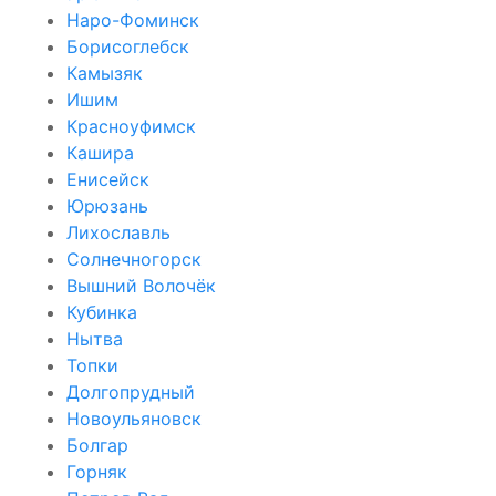
Наро-Фоминск
Борисоглебск
Камызяк
Ишим
Красноуфимск
Кашира
Енисейск
Юрюзань
Лихославль
Солнечногорск
Вышний Волочёк
Кубинка
Нытва
Топки
Долгопрудный
Новоульяновск
Болгар
Горняк