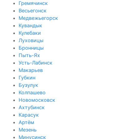
Гремячинск
Весьегонск
Медвежьегорск
Кувандык
Кулебаки
Луховицы
Бронницы
Пыть-Ях
Усть-Лабинск
Макарьев
Губкин
Бузулук
Колпашево
Новомосковск
Ахтубинск
Карасук
Артём
Мезень
Минусинск