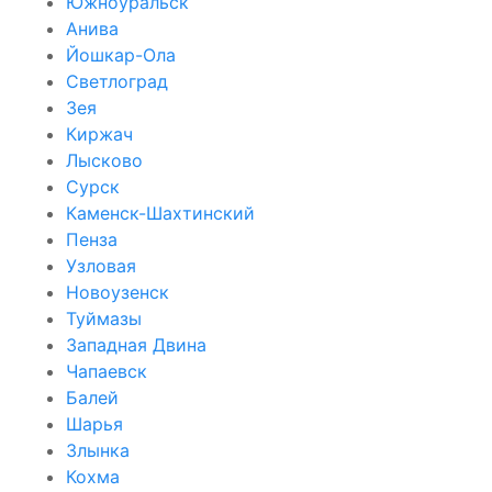
Южноуральск
Анива
Йошкар-Ола
Светлоград
Зея
Киржач
Лысково
Сурск
Каменск-Шахтинский
Пенза
Узловая
Новоузенск
Туймазы
Западная Двина
Чапаевск
Балей
Шарья
Злынка
Кохма