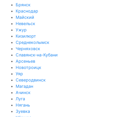
Брянск
Краснодар
Майский
Невельск
Ужур
Кизилюрт
Среднеколымск
Черняховск
Славянск-на-Кубани
Арсеньев
Новотроицк
Уяр
Северодвинск
Магадан
Ачинск
Луга
Нягань
Зуевка