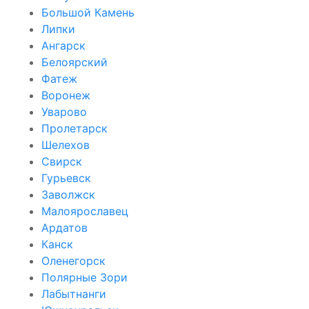
Большой Камень
Липки
Ангарск
Белоярский
Фатеж
Воронеж
Уварово
Пролетарск
Шелехов
Свирск
Гурьевск
Заволжск
Малоярославец
Ардатов
Канск
Оленегорск
Полярные Зори
Лабытнанги