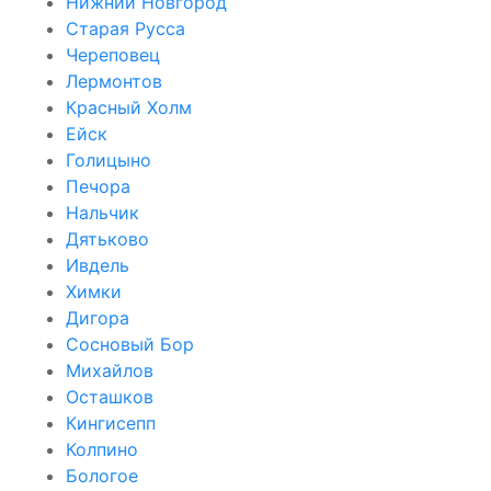
Нижний Новгород
Старая Русса
Череповец
Лермонтов
Красный Холм
Ейск
Голицыно
Печора
Нальчик
Дятьково
Ивдель
Химки
Дигора
Сосновый Бор
Михайлов
Осташков
Кингисепп
Колпино
Бологое