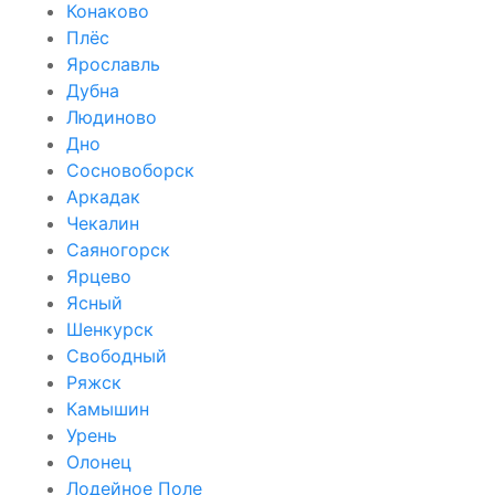
Конаково
Плёс
Ярославль
Дубна
Людиново
Дно
Сосновоборск
Аркадак
Чекалин
Саяногорск
Ярцево
Ясный
Шенкурск
Свободный
Ряжск
Камышин
Урень
Олонец
Лодейное Поле