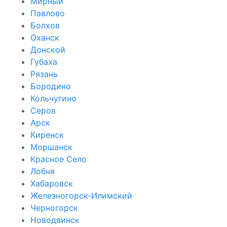
Мирный
Павлово
Болхов
Оханск
Донской
Губаха
Рязань
Бородино
Кольчугино
Серов
Арск
Киренск
Моршанск
Красное Село
Лобня
Хабаровск
Железногорск-Илимский
Черногорск
Новодвинск