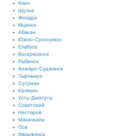
Клин
Щучье
Жиздра
Мценск
Абакан
Южно-Сухокумск
Елабуга
Воскресенск
Рыбинск
Анжеро-Судженск
Тырныауз
Сусуман
Калязин
Усть-Джегута
Советский
Нестеров
Махачкала
Оса
Хадыженск