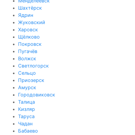
Менделеевск
Шахтёрск
Ядрин
Жуковский
Харовск
Щёлково
Покровск
Пугачёв
Волжск
Светлогорск
Сельцо
Приозерск
Амурск
Городовиковск
Талица
Кизляр
Таруса
Чадан
Бабаево