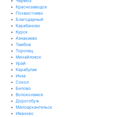
Чёрмоз
Краснозаводск
Похвистнево
Благодарный
Карабаново
Курск
Азнакаево
Тамбов
Торопец
Михайловск
Урай
Карабулак
Инза
Сокол
Белово
Волоколамск
Дорогобуж
Малоархангельск
Иваново