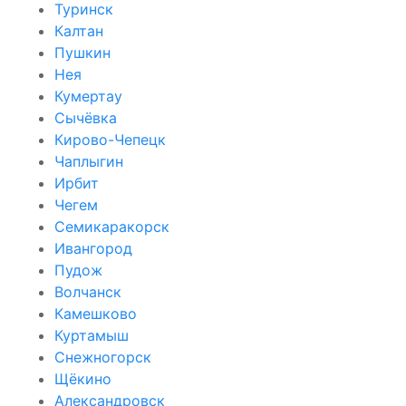
Туринск
Калтан
Пушкин
Нея
Кумертау
Сычёвка
Кирово-Чепецк
Чаплыгин
Ирбит
Чегем
Семикаракорск
Ивангород
Пудож
Волчанск
Камешково
Куртамыш
Снежногорск
Щёкино
Александровск