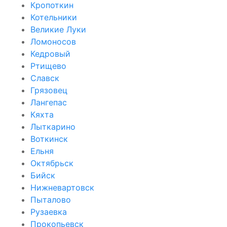
Кропоткин
Котельники
Великие Луки
Ломоносов
Кедровый
Ртищево
Славск
Грязовец
Лангепас
Кяхта
Лыткарино
Воткинск
Ельня
Октябрьск
Бийск
Нижневартовск
Пыталово
Рузаевка
Прокопьевск