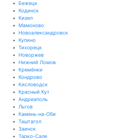
Бежецк
Кодинск
Кизел
Мамоново
Новоалександровск
Купино
Тихорецк
Новоржев
Нижний Ломов
Кремёнки
Кондрово
Кисловодск
Красный Кут
Андреаполь
Льгов
Камень-на-Оби
Таштагол
Заинск
Тарко-Сале