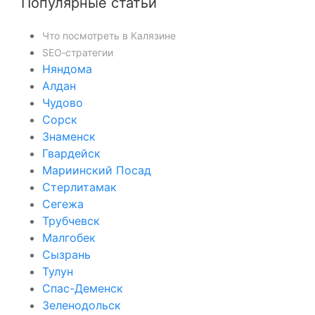
Популярные статьи
Что посмотреть в Калязине
SEO‑стратегии
Няндома
Алдан
Чудово
Сорск
Знаменск
Гвардейск
Мариинский Посад
Стерлитамак
Сегежа
Трубчевск
Малгобек
Сызрань
Тулун
Спас-Деменск
Зеленодольск