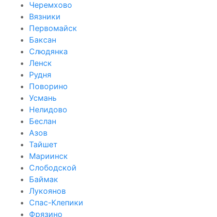
Черемхово
Вязники
Первомайск
Баксан
Слюдянка
Ленск
Рудня
Поворино
Усмань
Нелидово
Беслан
Азов
Тайшет
Мариинск
Слободской
Баймак
Лукоянов
Спас-Клепики
Фрязино