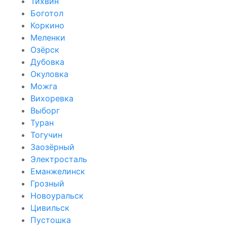
Тихвин
Боготол
Коркино
Меленки
Озёрск
Дубовка
Окуловка
Можга
Вихоревка
Выборг
Туран
Тогучин
Заозёрный
Электросталь
Еманжелинск
Грозный
Новоуральск
Цивильск
Пустошка