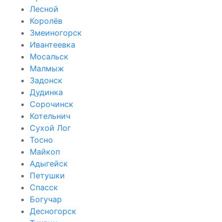
Лесной
Королёв
Змеиногорск
Ивантеевка
Мосальск
Малмыж
Задонск
Дудинка
Сорочинск
Котельнич
Сухой Лог
Тосно
Майкоп
Адыгейск
Петушки
Спасск
Богучар
Десногорск