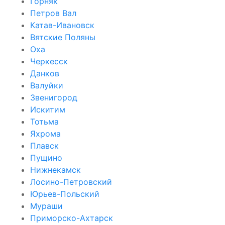
Горняк
Петров Вал
Катав-Ивановск
Вятские Поляны
Оха
Черкесск
Данков
Валуйки
Звенигород
Искитим
Тотьма
Яхрома
Плавск
Пущино
Нижнекамск
Лосино-Петровский
Юрьев-Польский
Мураши
Приморско-Ахтарск