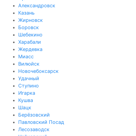
Александровск
Казань
Жирновск
Боровск
Шебекино
Харабали
Жердевка
Миасс
Вилюйск
Новочебоксарск
Удачный
Ступино
Игарка
Кушва
Шацк
Берёзовский
Павловский Посад
Лесозаводск