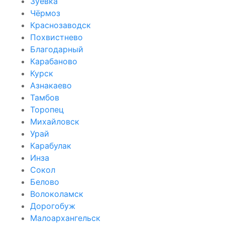
Зуевка
Чёрмоз
Краснозаводск
Похвистнево
Благодарный
Карабаново
Курск
Азнакаево
Тамбов
Торопец
Михайловск
Урай
Карабулак
Инза
Сокол
Белово
Волоколамск
Дорогобуж
Малоархангельск