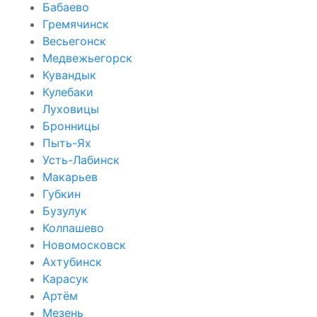
Бабаево
Гремячинск
Весьегонск
Медвежьегорск
Кувандык
Кулебаки
Луховицы
Бронницы
Пыть-Ях
Усть-Лабинск
Макарьев
Губкин
Бузулук
Колпашево
Новомосковск
Ахтубинск
Карасук
Артём
Мезень