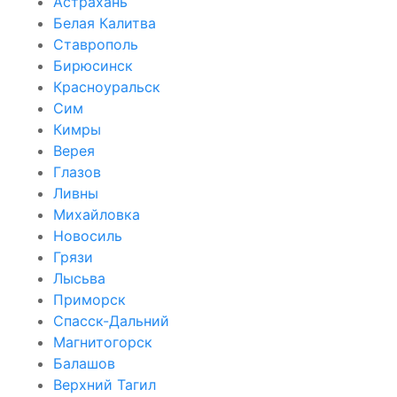
Астрахань
Белая Калитва
Ставрополь
Бирюсинск
Красноуральск
Сим
Кимры
Верея
Глазов
Ливны
Михайловка
Новосиль
Грязи
Лысьва
Приморск
Спасск-Дальний
Магнитогорск
Балашов
Верхний Тагил