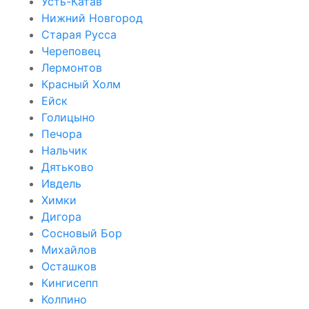
Усть-Катав
Нижний Новгород
Старая Русса
Череповец
Лермонтов
Красный Холм
Ейск
Голицыно
Печора
Нальчик
Дятьково
Ивдель
Химки
Дигора
Сосновый Бор
Михайлов
Осташков
Кингисепп
Колпино