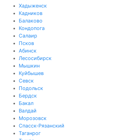
Хадыженск
Кадников
Балаково
Кондопога
Салаир
Псков
Абинск
Лесосибирск
Мышкин
Куйбышев
Севск
Подольск
Бердск
Бакал
Валдай
Морозовск
Спасск-Рязанский
Таганрог