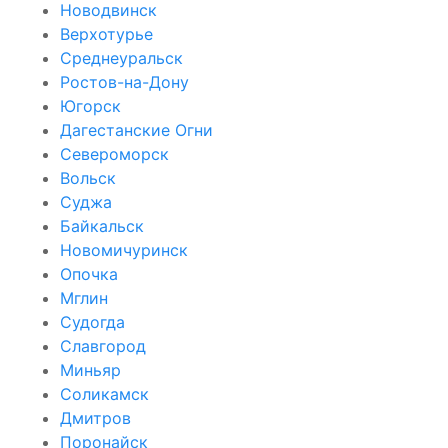
Новодвинск
Верхотурье
Среднеуральск
Ростов-на-Дону
Югорск
Дагестанские Огни
Североморск
Вольск
Суджа
Байкальск
Новомичуринск
Опочка
Мглин
Судогда
Славгород
Миньяр
Соликамск
Дмитров
Поронайск