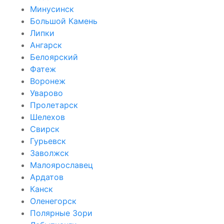
Минусинск
Большой Камень
Липки
Ангарск
Белоярский
Фатеж
Воронеж
Уварово
Пролетарск
Шелехов
Свирск
Гурьевск
Заволжск
Малоярославец
Ардатов
Канск
Оленегорск
Полярные Зори