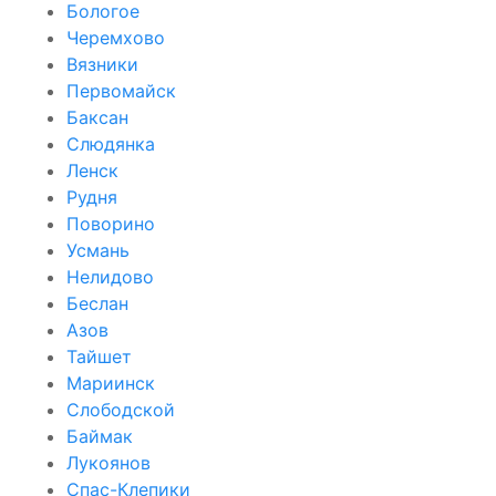
Бологое
Черемхово
Вязники
Первомайск
Баксан
Слюдянка
Ленск
Рудня
Поворино
Усмань
Нелидово
Беслан
Азов
Тайшет
Мариинск
Слободской
Баймак
Лукоянов
Спас-Клепики