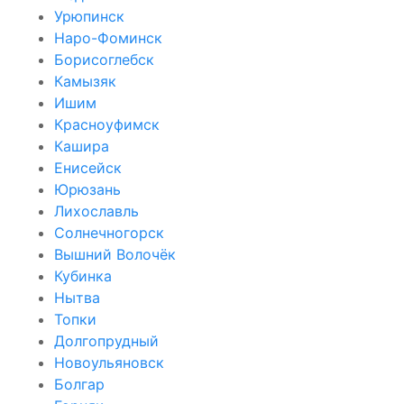
Урюпинск
Наро-Фоминск
Борисоглебск
Камызяк
Ишим
Красноуфимск
Кашира
Енисейск
Юрюзань
Лихославль
Солнечногорск
Вышний Волочёк
Кубинка
Нытва
Топки
Долгопрудный
Новоульяновск
Болгар