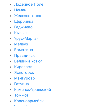
Лодейное Поле
Неман
Железногорск
Щербинка
Гаджиево
Кызыл
Урус-Мартан
Мелеуз
Ермолино
Правдинск
Великий Устюг
Киреевск
Ясногорск
Мантурово
Гатчина
Каменск-Уральский
Томмот
Красноармейск