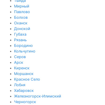
Тында
Мирный
Павлово
Болхов
Оханск
Донской
Губаха
Рязань
Бородино
Кольчугино
Серов
Арск
Киренск
Моршанск
Красное Село
Лобня
Хабаровск
Железногорск-Илимский
Черногорск