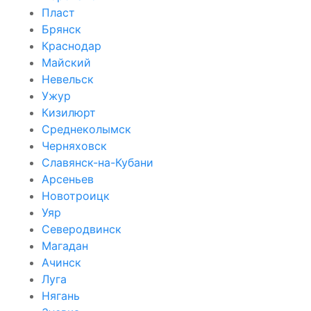
Пласт
Брянск
Краснодар
Майский
Невельск
Ужур
Кизилюрт
Среднеколымск
Черняховск
Славянск-на-Кубани
Арсеньев
Новотроицк
Уяр
Северодвинск
Магадан
Ачинск
Луга
Нягань