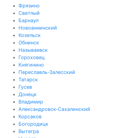
Фрязино
Светлый
Барнаул
Новоаннинский
Козельск
Обнинск
Называевск
Гороховец
Княгинино
Переславль-Залесский
Татарск
Гусев
Донецк
Владимир
Александровск-Сахалинский
Корсаков
Богородицк
Вытегра