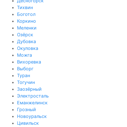
Десногорск
Тихвин
Боготол
Коркино
Меленки
Озёрск
Дубовка
Окуловка
Можга
Вихоревка
Выборг
Туран
Тогучин
Заозёрный
Электросталь
Еманжелинск
Грозный
Новоуральск
Цивильск