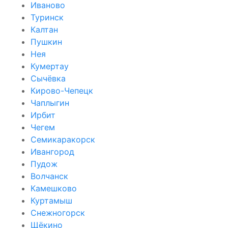
Иваново
Туринск
Калтан
Пушкин
Нея
Кумертау
Сычёвка
Кирово-Чепецк
Чаплыгин
Ирбит
Чегем
Семикаракорск
Ивангород
Пудож
Волчанск
Камешково
Куртамыш
Снежногорск
Щёкино