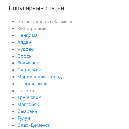
Популярные статьи
Что посмотреть в Калязине
SEO‑стратегии
Няндома
Алдан
Чудово
Сорск
Знаменск
Гвардейск
Мариинский Посад
Стерлитамак
Сегежа
Трубчевск
Малгобек
Сызрань
Тулун
Спас-Деменск