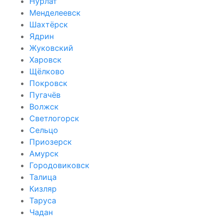
Нурлат
Менделеевск
Шахтёрск
Ядрин
Жуковский
Харовск
Щёлково
Покровск
Пугачёв
Волжск
Светлогорск
Сельцо
Приозерск
Амурск
Городовиковск
Талица
Кизляр
Таруса
Чадан