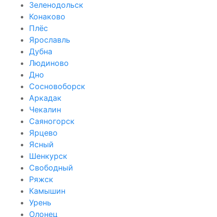
Зеленодольск
Конаково
Плёс
Ярославль
Дубна
Людиново
Дно
Сосновоборск
Аркадак
Чекалин
Саяногорск
Ярцево
Ясный
Шенкурск
Свободный
Ряжск
Камышин
Урень
Олонец