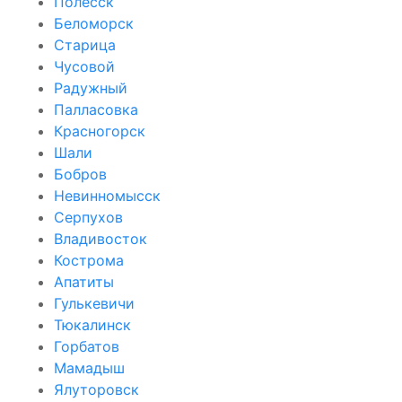
Полесск
Беломорск
Старица
Чусовой
Радужный
Палласовка
Красногорск
Шали
Бобров
Невинномысск
Серпухов
Владивосток
Кострома
Апатиты
Гулькевичи
Тюкалинск
Горбатов
Мамадыш
Ялуторовск