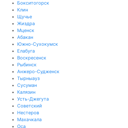
Бокситогорск
Клин
Щучье
Жиздра
Мценск
Абакан
Южно-Сухокумск
Елабуга
Воскресенск
Рыбинск
Анжеро-Судженск
Тырныауз
Сусуман
Калязин
Усть-Джегута
Советский
Нестеров
Махачкала
Оса