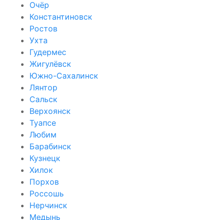
Очёр
Константиновск
Ростов
Ухта
Гудермес
Жигулёвск
Южно-Сахалинск
Лянтор
Сальск
Верхоянск
Туапсе
Любим
Барабинск
Кузнецк
Хилок
Порхов
Россошь
Нерчинск
Медынь