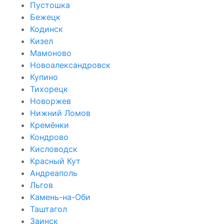
Пустошка
Бежецк
Кодинск
Кизел
Мамоново
Новоалександровск
Купино
Тихорецк
Новоржев
Нижний Ломов
Кремёнки
Кондрово
Кисловодск
Красный Кут
Андреаполь
Льгов
Камень-на-Оби
Таштагол
Заинск