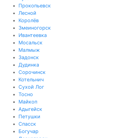
Прокопьевск
Лесной
Королёв
Змеиногорск
Ивантеевка
Мосальск
Малмыж
Задонск
Дудинка
Сорочинск
Котельнич
Сухой Лог
Тосно
Майкоп
Адыгейск
Петушки
Спасск
Богучар