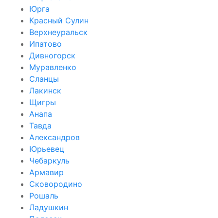
Юрга
Красный Сулин
Верхнеуральск
Ипатово
Дивногорск
Муравленко
Сланцы
Лакинск
Щигры
Анапа
Тавда
Александров
Юрьевец
Чебаркуль
Армавир
Сковородино
Рошаль
Ладушкин