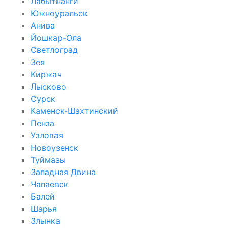
Лабытнанги
Южноуральск
Анива
Йошкар-Ола
Светлоград
Зея
Киржач
Лысково
Сурск
Каменск-Шахтинский
Пенза
Узловая
Новоузенск
Туймазы
Западная Двина
Чапаевск
Балей
Шарья
Злынка