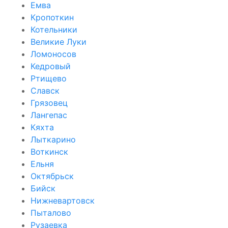
Емва
Кропоткин
Котельники
Великие Луки
Ломоносов
Кедровый
Ртищево
Славск
Грязовец
Лангепас
Кяхта
Лыткарино
Воткинск
Ельня
Октябрьск
Бийск
Нижневартовск
Пыталово
Рузаевка