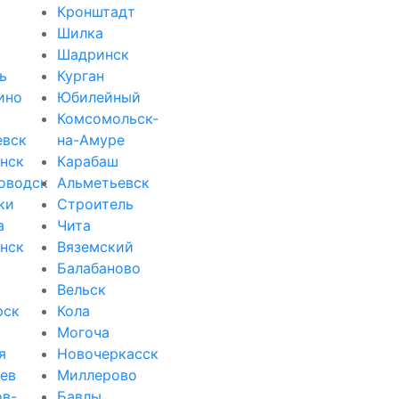
Кронштадт
Шилка
Шадринск
ь
Курган
ино
Юбилейный
Комсомольск-
евск
на-Амуре
нск
Карабаш
оводск
Альметьевск
ки
Строитель
а
Чита
нск
Вяземский
Балабаново
Вельск
рск
Кола
Могоча
я
Новочеркасск
ев
Миллерово
ов-
Бавлы