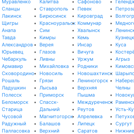
Муравленко
Калитва
Сафоново
Геленд
Сланцы
Ставрополь
Певек
Петроз
Лакинск
Бирюсинск
Кировград
Волгог
Щигры
Красноуральск
Коммунар
Медног
Анапа
Сим
Хвалынск
Ленинс
Тавда
Кимры
Кемь
Кузнец
Александров
Верея
Инсар
Куса
Юрьевец
Глазов
Вичуга
Костер
Чебаркуль
Ливны
Уржум
Агрыз
Армавир
Михайловка
Родники
Кимовс
Сковородино
Новосиль
Новошахтинск
Шарып
Рошаль
Грязи
Лениногорск
Набере
Ладушкин
Лысьва
Верхняя
Челны
Полесск
Приморск
Пышма
Новоку
Беломорск
Спасск-
Междуреченск
Раменс
Старица
Дальний
Реутов
Усть-Ку
Чусовой
Магнитогорск
Апрелевка
Петухо
Радужный
Балашов
Липецк
Сургут
Палласовка
Верхний
Саратов
Нижни