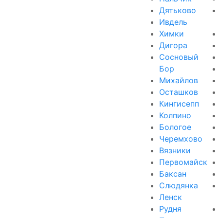
Дятьково
Ивдель
Химки
Дигора
Сосновый
Бор
Михайлов
Осташков
Кингисепп
Колпино
Бологое
Черемхово
Вязники
Первомайск
Баксан
Слюдянка
Ленск
Рудня