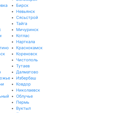
евка
Бирск
Невьянск
Сясьстрой
Тайга
к
Мичуринск
м
Котлас
Нарткала
гино
Краснокамск
вск
Кореновск
Чистополь
Тутаев
о
Далматово
ожье
Избербаш
чи
Ковдор
и
Николаевск
ьный
Облучье
Пермь
Вуктыл