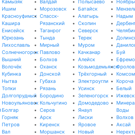
Камызяк
Валдай
Полысаево
Ноябрь
Ишим
Морозовск
Батайск
Мензел
Красноуфимск
Спасск-
Алатырь
Надым
Кашира
Рязанский
Скопин
Дербен
Енисейск
Таганрог
Северск
Челяби
Юрюзань
Тында
Терек
Долинс
Лихославль
Мирный
Муром
Данило
Солнечногорск
Павлово
Качканар
Буй
Вышний
Болхов
Алейск
Ефремо
Волочёк
Оханск
Козьмодемьянск
Фролов
Кубинка
Донской
Трёхгорный
Комсом
Нытва
Губаха
Электроугли
Короча
Топки
Рязань
Усинск
Белый
Долгопрудный
Бородино
Зеленогорск
Ижевск
Новоульяновск
Кольчугино
Домодедово
Минера
й
Болгар
Серов
Янаул
Воды
Горняк
Арск
Лиски
Волхов
Петров
Киренск
Яровое
Аксай
Вал
Моршанск
Новый
Нерехт