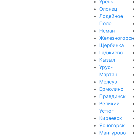
Урень
Олонец
Лодейное
Поле
Неман
Железногорск
Щербинка
Гаджиево
Кызыл
Урус-
Мартан
Мелеуз
Ермолино
Правдинск
Великий
Устюг
Киреевск
Ясногорск
Мантурово