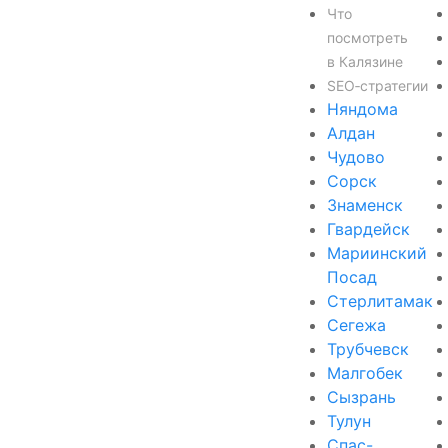
Что
посмотреть
в Калязине
SEO‑стратегии
Няндома
Алдан
Чудово
Сорск
Знаменск
Гвардейск
Мариинский
Посад
Стерлитамак
Сегежа
Трубчевск
Малгобек
Сызрань
Тулун
Спас-