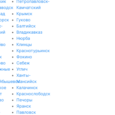
жик
Петропавловск-
аводск
Камчатский
рад
Крымск
орск
Гуково
к-
Балтийск
кий
Владикавказ
Нюрба
ёво
Клинцы
Краснотурьинск
к
Фокино
ово
Себеж
жные
Углич
Ханты-
йбышевск
Мансийск
кое
Калачинск
т
Краснослободск
во
Печоры
Яранск
е
Павловск