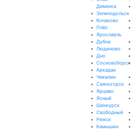
Деменск
Зеленодольск
Конаково
Плёс
Ярославль
Дубна
Людиново
Дно
Сосновоборск
Аркадак
Чекалин
Саяногорск
Ярцево
Ясный
Шенкурск
Свободный
Ряжск
Камышин