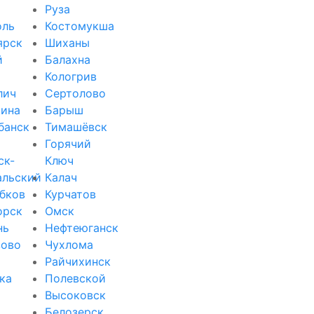
Руза
оль
Костомукша
ярск
Шиханы
й
Балахна
Кологрив
лич
Сертолово
ина
Барыш
банск
Тимашёвск
Горячий
ск-
Ключ
альский
Калач
бков
Курчатов
орск
Омск
нь
Нефтеюганск
зово
Чухлома
Райчихинск
ка
Полевской
Высоковск
Белозерск