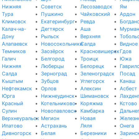
Нижняя
Советск
Лесозаводск
Ям
Тура
Пушкино
Чайковский
Ардон
Климовск
Екатеринбург
Ревда
Богдан
Калач-на-
Дегтярск
Аша
Мурман
Дону
Рыльск
Верхняя
Тоболь
Алапаевск
Новосокольники
Салда
Видное
Темников
Заозёрск
Красновишерск
Гдов
Галич
Белгород
Троицк
Южа
Нижняя
Люберцы
Белорецк
Гаврил
Салда
Зерноград
Зеленоградск
Посад
Кыштым
Зубцов
Углегорск
Канаш
Нефтекамск
Орлов
Алексин
Асбест
Юрга
Нижнеудинск
Шимановск
Лахден
Красный
Котельниково
Коряжма
Кстово
Сулин
Новопавловск
Камбарка
Дальне
Верхнеуральск
Мегион
Новая
Железн
Ипатово
Астрахань
Ляля
Онега
Дивногорск
Белая
Березники
Заринс