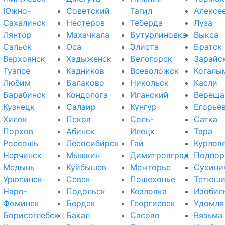
Южно-
Советский
Тагил
Алексе
Сахалинск
Нестеров
Теберда
Луза
Лянтор
Махачкала
Бутурлиновка
Выкса
Сальск
Оса
Элиста
Братск
Верхоянск
Хадыженск
Белогорск
Зарайс
Туапсе
Кадников
Всеволожск
Когалы
Любим
Балаково
Никольск
Касли
Барабинск
Кондопога
Иланский
Вереща
Кузнецк
Салаир
Кунгур
Егорье
Хилок
Псков
Соль-
Сатка
Порхов
Абинск
Илецк
Тара
Россошь
Лесосибирск
Гай
Курлов
Нерчинск
Мышкин
Димитровград
Подпор
Медынь
Куйбышев
Межгорье
Сухини
Урюпинск
Севск
Пошехонье
Тетюш
Наро-
Подольск
Козловка
Изобил
Фоминск
Бердск
Георгиевск
Удомля
Борисоглебск
Бакал
Сасово
Вязьма