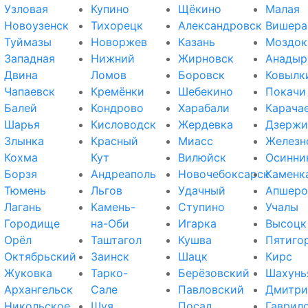
Узловая
Купино
Щёкино
Малая
Новоузенск
Тихорецк
Александровск
Вишера
Туймазы
Новоржев
Казань
Моздок
Западная
Нижний
Жирновск
Анадыр
Двина
Ломов
Боровск
Ковылк
Чапаевск
Кремёнки
Шебекино
Покачи
Балей
Кондрово
Харабали
Карача
Шарья
Кисловодск
Жердевка
Дзержи
Злынка
Красный
Миасс
Железн
Кохма
Кут
Вилюйск
Осинни
Борзя
Андреаполь
Новочебоксарск
Каменк
Тюмень
Льгов
Удачный
Апшеро
Лагань
Камень-
Ступино
Учалы
Городище
на-Оби
Игарка
Высоцк
Орёл
Таштагол
Кушва
Пятиго
Октябрьский
Заинск
Шацк
Кирс
Жуковка
Тарко-
Берёзовский
Шахунь
Архангельск
Сале
Павловский
Дмитри
Никольское
Шуя
Посад
Гаврил