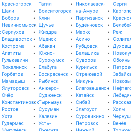
Красногорск
Тагил
Николаевск-
Серги
Шали
Бокситогорск
на-Амуре
Каргоп
Бобров
Клин
Партизанск
Красно
Невинномысск
Щучье
Будённовск
Белебе
к
Серпухов
Жиздра
Маркс
Реж
Владивосток
Мценск
Асино
Солига
Кострома
Абакан
Рубцовск
Духовщ
Апатиты
Южно-
Балашиха
Новоку
Гулькевичи
Сухокумск
Суворов
Обоянь
Тюкалинск
Елабуга
Курильск
Петров
Горбатов
Воскресенск
Стрежевой
Забайк
Мамадыш
Рыбинск
Микунь
Новозы
Ялуторовск
Анжеро-
Благовещенск
Нефтег
Очёр
Судженск
Катайск
Лебедя
Константиновск
Тырныауз
Сибай
Расска
Ростов
Сусуман
Златоуст
Холм
Ухта
Калязин
Суровикино
Чернуш
Гудермес
Усть-
Петровск
Венёв
Жигулёвск
Джегута
Нижний
Торжок