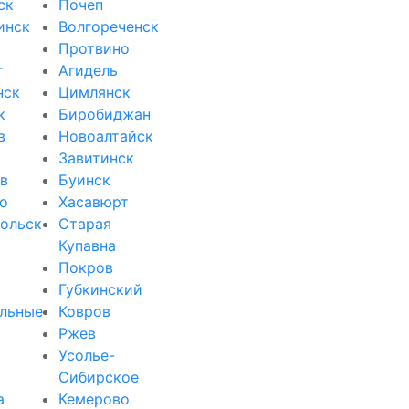
ск
Почеп
инск
Волгореченск
Протвино
т
Агидель
нск
Цимлянск
к
Биробиджан
в
Новоалтайск
Завитинск
в
Буинск
о
Хасавюрт
ольск
Старая
Купавна
Покров
Губкинский
льные
Ковров
Ржев
Усолье-
Сибирское
а
Кемерово