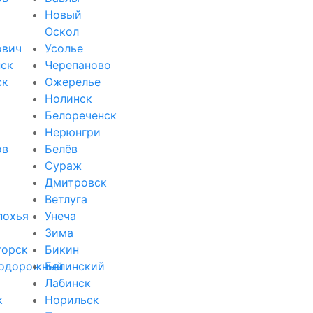
Новый
Оскол
ович
Усолье
ск
Черепаново
ск
Ожерелье
Нолинск
Белореченск
Нерюнгри
ов
Белёв
Сураж
Дмитровск
Ветлуга
похья
Унеча
Зима
горск
Бикин
одорожный
Белинский
Лабинск
к
Норильск