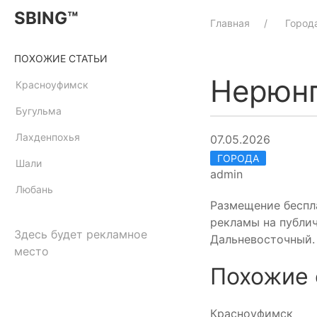
SBING™
Главная
Город
ПОХОЖИЕ СТАТЬИ
Нерюн
Красноуфимск
Бугульма
Лахденпохья
07.05.2026
ГОРОДА
Шали
admin
Любань
Размещение беспла
рекламы на публич
Здесь будет рекламное
Дальневосточный. 
место
Похожие 
Красноуфимск