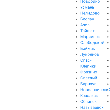
Поворино
Усмань
Нелидово
Беслан
Азов
Тайшет
Мариинск
Слободской
Баймак
Лукоянов
Спас-
Клепики
Фрязино
Светлый
Барнаул
Новоаннински
Козельск
Обнинск
Называевск