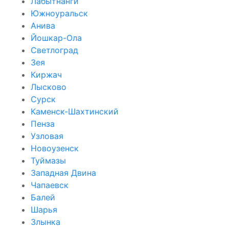
Лабытнанги
Южноуральск
Анива
Йошкар-Ола
Светлоград
Зея
Киржач
Лысково
Сурск
Каменск-Шахтинский
Пенза
Узловая
Новоузенск
Туймазы
Западная Двина
Чапаевск
Балей
Шарья
Злынка