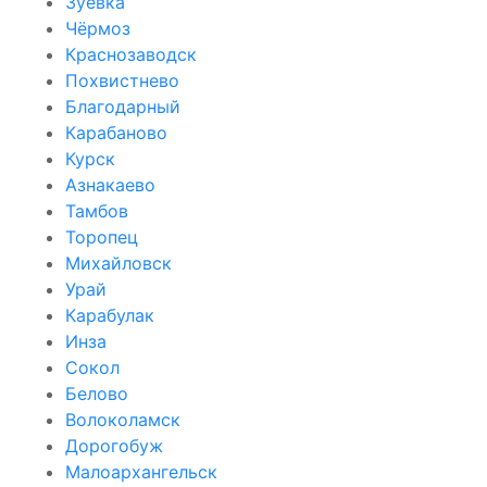
Зуевка
Чёрмоз
Краснозаводск
Похвистнево
Благодарный
Карабаново
Курск
Азнакаево
Тамбов
Торопец
Михайловск
Урай
Карабулак
Инза
Сокол
Белово
Волоколамск
Дорогобуж
Малоархангельск