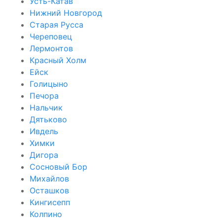
Усть-Катав
Нижний Новгород
Старая Русса
Череповец
Лермонтов
Красный Холм
Ейск
Голицыно
Печора
Нальчик
Дятьково
Ивдель
Химки
Дигора
Сосновый Бор
Михайлов
Осташков
Кингисепп
Колпино