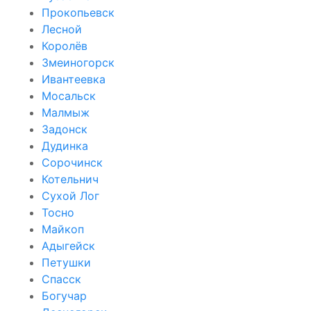
Прокопьевск
Лесной
Королёв
Змеиногорск
Ивантеевка
Мосальск
Малмыж
Задонск
Дудинка
Сорочинск
Котельнич
Сухой Лог
Тосно
Майкоп
Адыгейск
Петушки
Спасск
Богучар