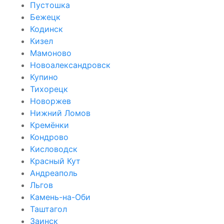
Пустошка
Бежецк
Кодинск
Кизел
Мамоново
Новоалександровск
Купино
Тихорецк
Новоржев
Нижний Ломов
Кремёнки
Кондрово
Кисловодск
Красный Кут
Андреаполь
Льгов
Камень-на-Оби
Таштагол
Заинск