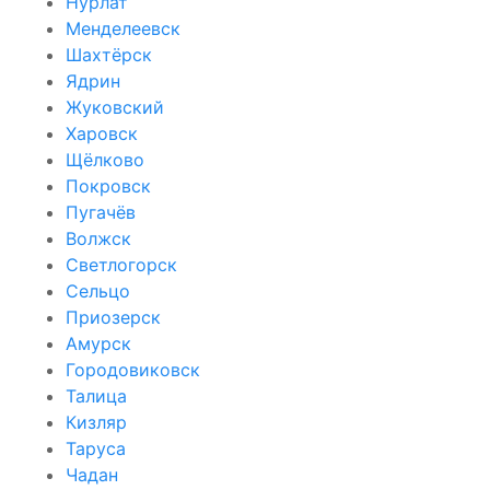
Нурлат
Менделеевск
Шахтёрск
Ядрин
Жуковский
Харовск
Щёлково
Покровск
Пугачёв
Волжск
Светлогорск
Сельцо
Приозерск
Амурск
Городовиковск
Талица
Кизляр
Таруса
Чадан