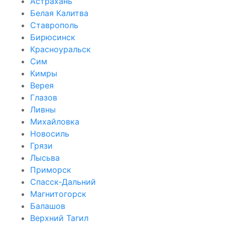
Астрахань
Белая Калитва
Ставрополь
Бирюсинск
Красноуральск
Сим
Кимры
Верея
Глазов
Ливны
Михайловка
Новосиль
Грязи
Лысьва
Приморск
Спасск-Дальний
Магнитогорск
Балашов
Верхний Тагил