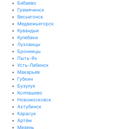
Бабаево
Гремячинск
Весьегонск
Медвежьегорск
Кувандык
Кулебаки
Луховицы
Бронницы
Пыть-Ях
Усть-Лабинск
Макарьев
Губкин
Бузулук
Колпашево
Новомосковск
Ахтубинск
Карасук
Артём
Мезень