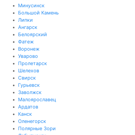
Минусинск
Большой Камень
Липки
Ангарск
Белоярский
Фатеж
Воронеж
Уварово
Пролетарск
Шелехов
Свирск
Гурьевск
Заволжск
Малоярославец
Ардатов
Канск
Оленегорск
Полярные Зори