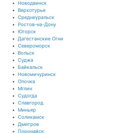
Новодвинск
Верхотурье
Среднеуральск
Ростов-на-Дону
Югорск
Дагестанские Огни
Североморск
Вольск
Суджа
Байкальск
Новомичуринск
Опочка
Мглин
Судогда
Славгород
Миньяр
Соликамск
Дмитров
Поронайск