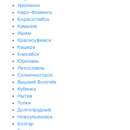
Урюпинск
Наро-Фоминск
Борисоглебск
Камызяк
Ишим
Красноуфимск
Кашира
Енисейск
Юрюзань
Лихославль
Солнечногорск
Вышний Волочёк
Кубинка
Нытва
Топки
Долгопрудный
Новоульяновск
Болгар