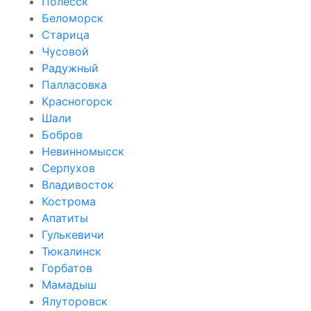
Полесск
Беломорск
Старица
Чусовой
Радужный
Палласовка
Красногорск
Шали
Бобров
Невинномысск
Серпухов
Владивосток
Кострома
Апатиты
Гулькевичи
Тюкалинск
Горбатов
Мамадыш
Ялуторовск