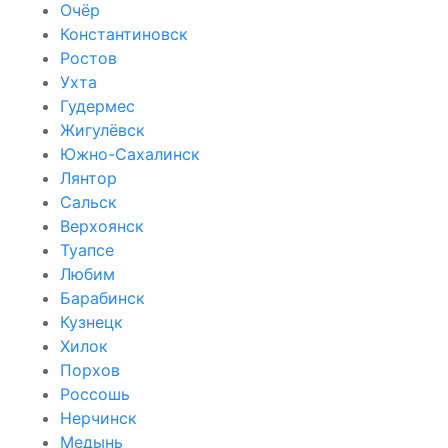
Очёр
Константиновск
Ростов
Ухта
Гудермес
Жигулёвск
Южно-Сахалинск
Лянтор
Сальск
Верхоянск
Туапсе
Любим
Барабинск
Кузнецк
Хилок
Порхов
Россошь
Нерчинск
Медынь