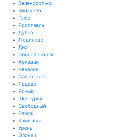
Зеленодольск
Конаково
Плёс
Ярославль
Дубна
Людиново
Дно
Сосновоборск
Аркадак
Чекалин
Саяногорск
Ярцево
Ясный
Шенкурск
Свободный
Ряжск
Камышин
Урень
Олонец