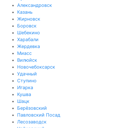
Александровск
Казань
Жирновск
Боровск
Шебекино
Харабали
Жердевка
Миасс
Вилюйск
Новочебоксарск
Удачный
Ступино
Игарка
Кушва
Шацк
Берёзовский
Павловский Посад
Лесозаводск