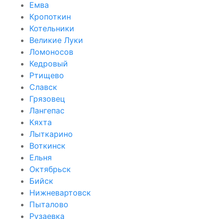
Емва
Кропоткин
Котельники
Великие Луки
Ломоносов
Кедровый
Ртищево
Славск
Грязовец
Лангепас
Кяхта
Лыткарино
Воткинск
Ельня
Октябрьск
Бийск
Нижневартовск
Пыталово
Рузаевка