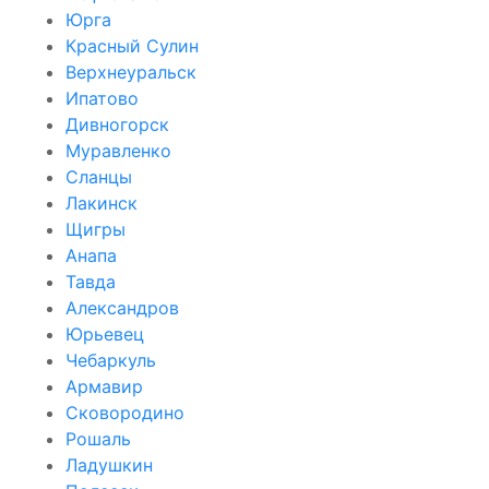
Юрга
Красный Сулин
Верхнеуральск
Ипатово
Дивногорск
Муравленко
Сланцы
Лакинск
Щигры
Анапа
Тавда
Александров
Юрьевец
Чебаркуль
Армавир
Сковородино
Рошаль
Ладушкин