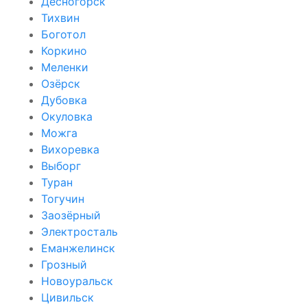
Десногорск
Тихвин
Боготол
Коркино
Меленки
Озёрск
Дубовка
Окуловка
Можга
Вихоревка
Выборг
Туран
Тогучин
Заозёрный
Электросталь
Еманжелинск
Грозный
Новоуральск
Цивильск