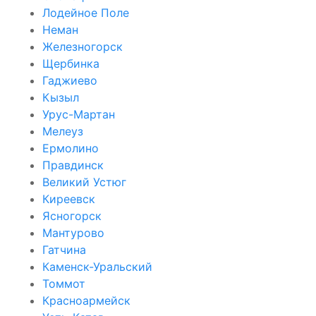
Лодейное Поле
Неман
Железногорск
Щербинка
Гаджиево
Кызыл
Урус-Мартан
Мелеуз
Ермолино
Правдинск
Великий Устюг
Киреевск
Ясногорск
Мантурово
Гатчина
Каменск-Уральский
Томмот
Красноармейск