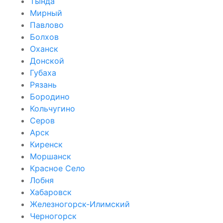
Тында
Мирный
Павлово
Болхов
Оханск
Донской
Губаха
Рязань
Бородино
Кольчугино
Серов
Арск
Киренск
Моршанск
Красное Село
Лобня
Хабаровск
Железногорск-Илимский
Черногорск