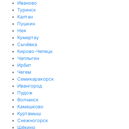
Иваново
Туринск
Калтан
Пушкин
Нея
Кумертау
Сычёвка
Кирово-Чепецк
Чаплыгин
Ирбит
Чегем
Семикаракорск
Ивангород
Пудож
Волчанск
Камешково
Куртамыш
Снежногорск
Щёкино