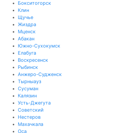
Бокситогорск
Клин
Щучье
Жиздра
Мценск
Абакан
Южно-Сухокумск
Елабуга
Воскресенск
Рыбинск
Анжеро-Судженск
Тырныауз
Сусуман
Калязин
Усть-Джегута
Советский
Нестеров
Махачкала
Оса