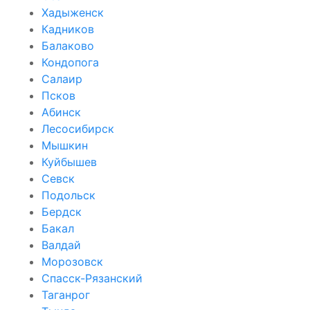
Хадыженск
Кадников
Балаково
Кондопога
Салаир
Псков
Абинск
Лесосибирск
Мышкин
Куйбышев
Севск
Подольск
Бердск
Бакал
Валдай
Морозовск
Спасск-Рязанский
Таганрог