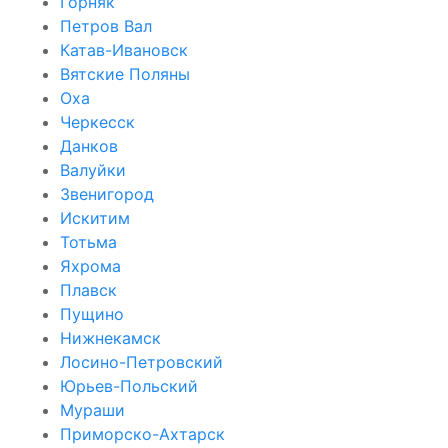
Горняк
Петров Вал
Катав-Ивановск
Вятские Поляны
Оха
Черкесск
Данков
Валуйки
Звенигород
Искитим
Тотьма
Яхрома
Плавск
Пущино
Нижнекамск
Лосино-Петровский
Юрьев-Польский
Мураши
Приморско-Ахтарск