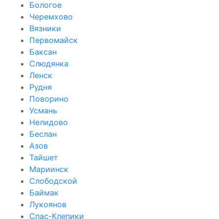
Бологое
Черемхово
Вязники
Первомайск
Баксан
Слюдянка
Ленск
Рудня
Поворино
Усмань
Нелидово
Беслан
Азов
Тайшет
Мариинск
Слободской
Баймак
Лукоянов
Спас-Клепики