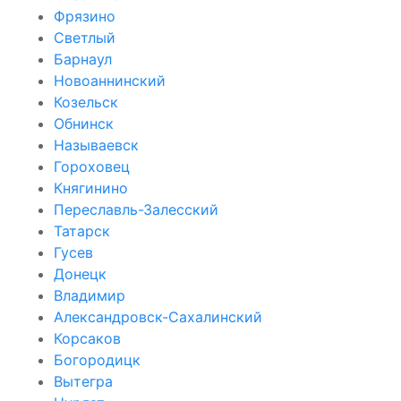
Фрязино
Светлый
Барнаул
Новоаннинский
Козельск
Обнинск
Называевск
Гороховец
Княгинино
Переславль-Залесский
Татарск
Гусев
Донецк
Владимир
Александровск-Сахалинский
Корсаков
Богородицк
Вытегра