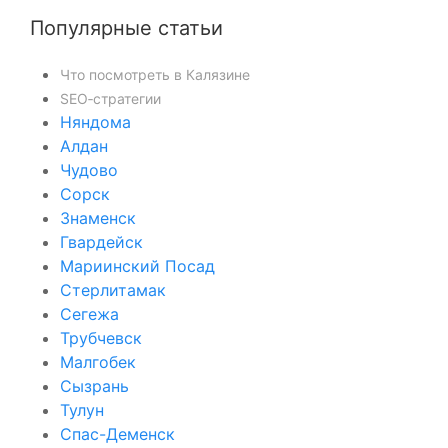
Популярные статьи
Что посмотреть в Калязине
SEO‑стратегии
Няндома
Алдан
Чудово
Сорск
Знаменск
Гвардейск
Мариинский Посад
Стерлитамак
Сегежа
Трубчевск
Малгобек
Сызрань
Тулун
Спас-Деменск