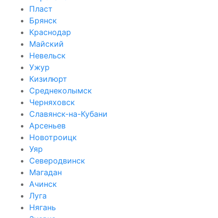
Пласт
Брянск
Краснодар
Майский
Невельск
Ужур
Кизилюрт
Среднеколымск
Черняховск
Славянск-на-Кубани
Арсеньев
Новотроицк
Уяр
Северодвинск
Магадан
Ачинск
Луга
Нягань