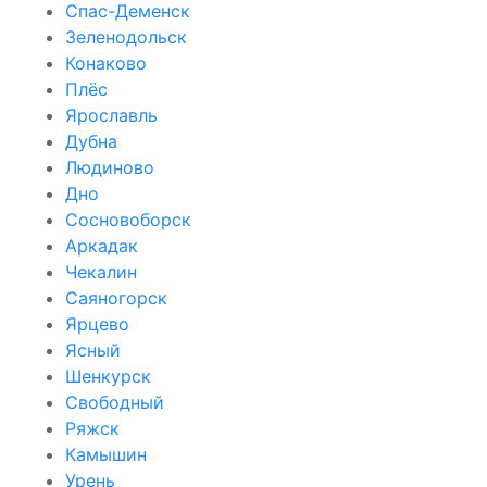
Спас-Деменск
Зеленодольск
Конаково
Плёс
Ярославль
Дубна
Людиново
Дно
Сосновоборск
Аркадак
Чекалин
Саяногорск
Ярцево
Ясный
Шенкурск
Свободный
Ряжск
Камышин
Урень