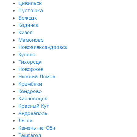
Цивильск
Пустошка
Бежецк
Кодинск
Кизел
Мамоново
Новоалександровск
Купино
Тихорецк
Новоржев
Нижний Ломов
Кремёнки
Кондрово
Кисловодск
Красный Кут
Андреаполь
Льгов
Камень-на-Оби
Таштагол