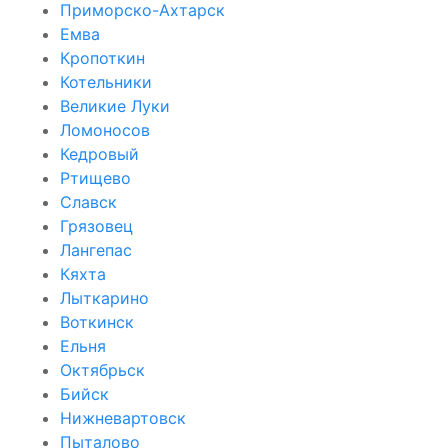
Приморско-Ахтарск
Емва
Кропоткин
Котельники
Великие Луки
Ломоносов
Кедровый
Ртищево
Славск
Грязовец
Лангепас
Кяхта
Лыткарино
Воткинск
Ельня
Октябрьск
Бийск
Нижневартовск
Пыталово