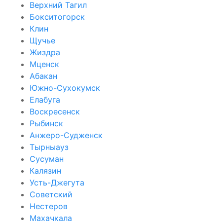
Верхний Тагил
Бокситогорск
Клин
Щучье
Жиздра
Мценск
Абакан
Южно-Сухокумск
Елабуга
Воскресенск
Рыбинск
Анжеро-Судженск
Тырныауз
Сусуман
Калязин
Усть-Джегута
Советский
Нестеров
Махачкала