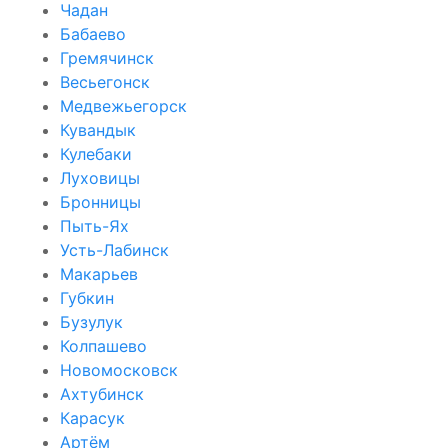
Чадан
Бабаево
Гремячинск
Весьегонск
Медвежьегорск
Кувандык
Кулебаки
Луховицы
Бронницы
Пыть-Ях
Усть-Лабинск
Макарьев
Губкин
Бузулук
Колпашево
Новомосковск
Ахтубинск
Карасук
Артём