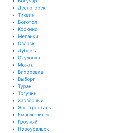
Богучар
Десногорск
Тихвин
Боготол
Коркино
Меленки
Озёрск
Дубовка
Окуловка
Можга
Вихоревка
Выборг
Туран
Тогучин
Заозёрный
Электросталь
Еманжелинск
Грозный
Новоуральск