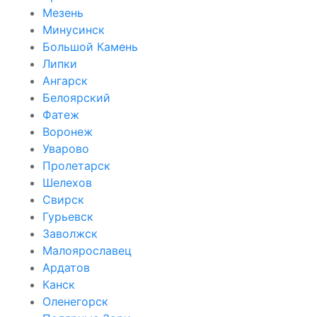
Мезень
Минусинск
Большой Камень
Липки
Ангарск
Белоярский
Фатеж
Воронеж
Уварово
Пролетарск
Шелехов
Свирск
Гурьевск
Заволжск
Малоярославец
Ардатов
Канск
Оленегорск