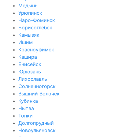
Медынь
Урюпинск
Наро-Фоминск
Борисоглебск
Камызяк
Ишим
Красноуфимск
Кашира
Енисейск
Юрюзань
Лихославль
Солнечногорск
Вышний Волочёк
Кубинка
Нытва
Топки
Долгопрудный
Новоульяновск