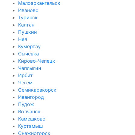
Малоархангельск
Иваново
Туринск
Калтан
Пушкин
Нея
Кумертау
Сычёвка
Кирово-Чепецк
Чаплыгин
Ирбит
Чегем
Семикаракорск
Ивангород
Пудож
Волчанск
Камешково
Куртамыш
Снежногорск