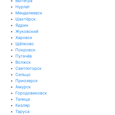
Вытегра
Нурлат
Менделеевск
Шахтёрск
Ядрин
Жуковский
Харовск
Щёлково
Покровск
Пугачёв
Волжск
Светлогорск
Сельцо
Приозерск
Амурск
Городовиковск
Талица
Кизляр
Таруса