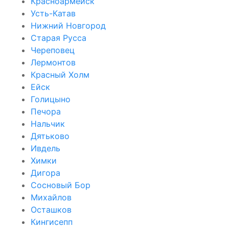
Красноармейск
Усть-Катав
Нижний Новгород
Старая Русса
Череповец
Лермонтов
Красный Холм
Ейск
Голицыно
Печора
Нальчик
Дятьково
Ивдель
Химки
Дигора
Сосновый Бор
Михайлов
Осташков
Кингисепп