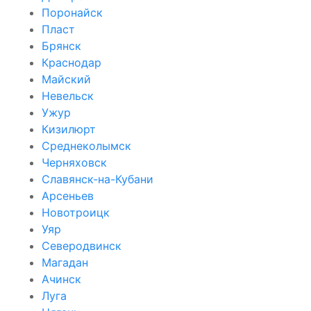
Поронайск
Пласт
Брянск
Краснодар
Майский
Невельск
Ужур
Кизилюрт
Среднеколымск
Черняховск
Славянск-на-Кубани
Арсеньев
Новотроицк
Уяр
Северодвинск
Магадан
Ачинск
Луга