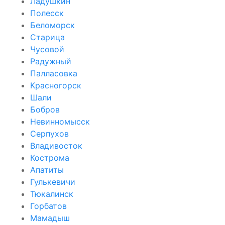
Ладушкин
Полесск
Беломорск
Старица
Чусовой
Радужный
Палласовка
Красногорск
Шали
Бобров
Невинномысск
Серпухов
Владивосток
Кострома
Апатиты
Гулькевичи
Тюкалинск
Горбатов
Мамадыш