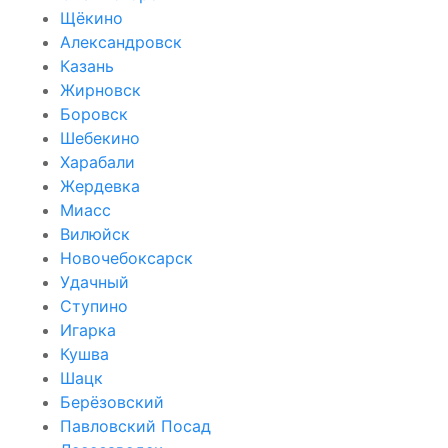
Щёкино
Александровск
Казань
Жирновск
Боровск
Шебекино
Харабали
Жердевка
Миасс
Вилюйск
Новочебоксарск
Удачный
Ступино
Игарка
Кушва
Шацк
Берёзовский
Павловский Посад