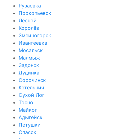
Рузаевка
Прокопьевск
Лесной
Королёв
Змеиногорск
Ивантеевка
Мосальск
Малмыж
Задонск
Дудинка
Сорочинск
Котельнич
Сухой Лог
Тосно
Майкоп
Адыгейск
Петушки
Спасск