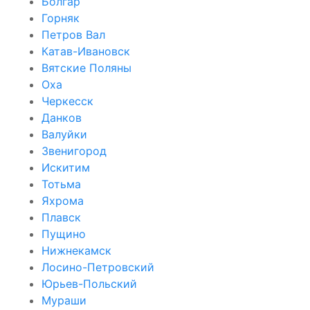
Болгар
Горняк
Петров Вал
Катав-Ивановск
Вятские Поляны
Оха
Черкесск
Данков
Валуйки
Звенигород
Искитим
Тотьма
Яхрома
Плавск
Пущино
Нижнекамск
Лосино-Петровский
Юрьев-Польский
Мураши