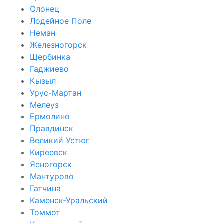
Олонец
Лодейное Поле
Неман
Железногорск
Щербинка
Гаджиево
Кызыл
Урус-Мартан
Мелеуз
Ермолино
Правдинск
Великий Устюг
Киреевск
Ясногорск
Мантурово
Гатчина
Каменск-Уральский
Томмот