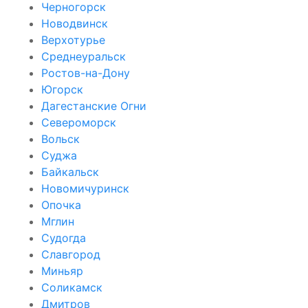
Черногорск
Новодвинск
Верхотурье
Среднеуральск
Ростов-на-Дону
Югорск
Дагестанские Огни
Североморск
Вольск
Суджа
Байкальск
Новомичуринск
Опочка
Мглин
Судогда
Славгород
Миньяр
Соликамск
Дмитров