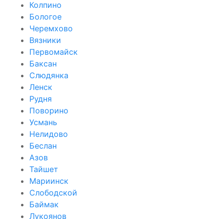
Колпино
Бологое
Черемхово
Вязники
Первомайск
Баксан
Слюдянка
Ленск
Рудня
Поворино
Усмань
Нелидово
Беслан
Азов
Тайшет
Мариинск
Слободской
Баймак
Лукоянов