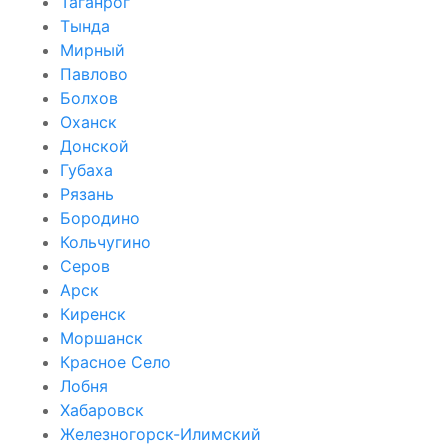
Таганрог
Тында
Мирный
Павлово
Болхов
Оханск
Донской
Губаха
Рязань
Бородино
Кольчугино
Серов
Арск
Киренск
Моршанск
Красное Село
Лобня
Хабаровск
Железногорск-Илимский