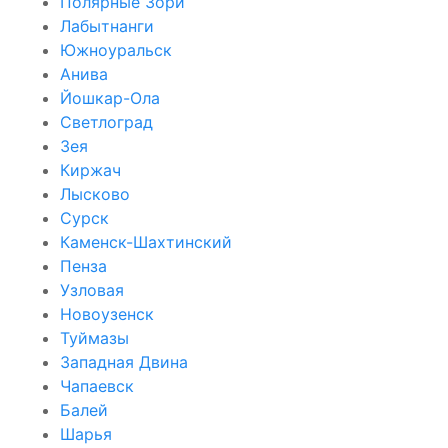
Полярные Зори
Лабытнанги
Южноуральск
Анива
Йошкар-Ола
Светлоград
Зея
Киржач
Лысково
Сурск
Каменск-Шахтинский
Пенза
Узловая
Новоузенск
Туймазы
Западная Двина
Чапаевск
Балей
Шарья