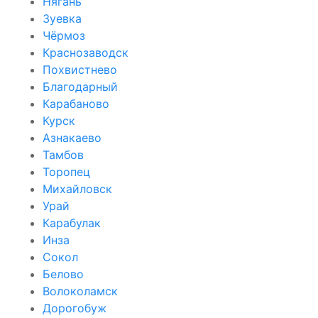
Нягань
Зуевка
Чёрмоз
Краснозаводск
Похвистнево
Благодарный
Карабаново
Курск
Азнакаево
Тамбов
Торопец
Михайловск
Урай
Карабулак
Инза
Сокол
Белово
Волоколамск
Дорогобуж