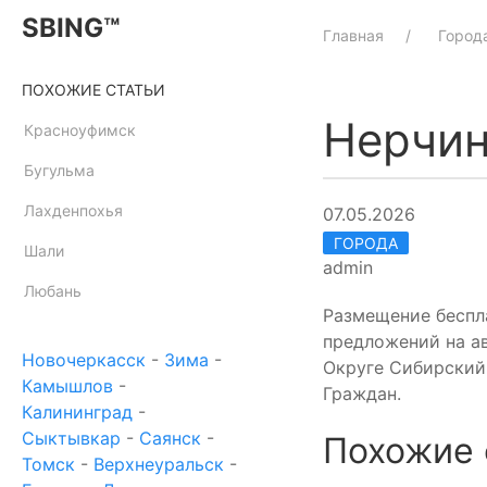
SBING™
Главная
Город
ПОХОЖИЕ СТАТЬИ
Нерчин
Красноуфимск
Бугульма
Лахденпохья
07.05.2026
ГОРОДА
Шали
admin
Любань
Размещение беспл
предложений на ав
Новочеркасск
-
Зима
-
Округе Сибирский.
Камышлов
-
Граждан.
Калининград
-
Сыктывкар
-
Саянск
-
Похожие 
Томск
-
Верхнеуральск
-