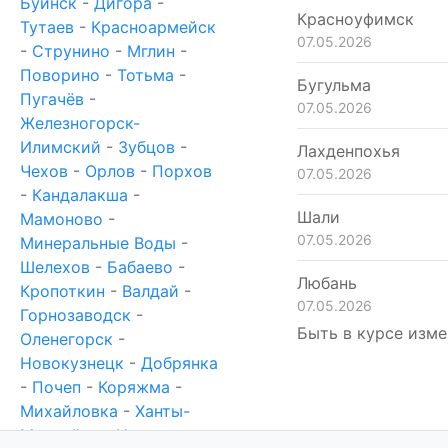
Буинск
-
Дигора
-
Красноуфимск
Тутаев
-
Красноармейск
07.05.2026
-
Струнино
-
Мглин
-
Поворино
-
Тотьма
-
Бугульма
Пугачёв
-
07.05.2026
Железногорск-
Илимский
-
Зубцов
-
Лахденпохья
Чехов
-
Орлов
-
Порхов
07.05.2026
-
Кандалакша
-
Шали
Мамоново
-
07.05.2026
Минеральные Воды
-
Шелехов
-
Бабаево
-
Любань
Кропоткин
-
Валдай
-
07.05.2026
Горнозаводск
-
Быть в курсе изме
Оленегорск
-
Новокузнецк
-
Добрянка
-
Почеп
-
Коряжма
-
Михайловка
-
Ханты-
Мансийск
-
Новотроицк