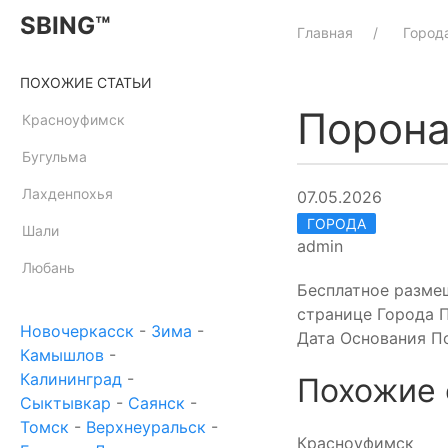
SBING™
Главная
Город
ПОХОЖИЕ СТАТЬИ
Порона
Красноуфимск
Бугульма
Лахденпохья
07.05.2026
ГОРОДА
Шали
admin
Любань
Бесплатное разме
странице Города П
Новочеркасск
-
Зима
-
Дата Основания По
Камышлов
-
Калининград
-
Похожие 
Сыктывкар
-
Саянск
-
Томск
-
Верхнеуральск
-
Красноуфимск