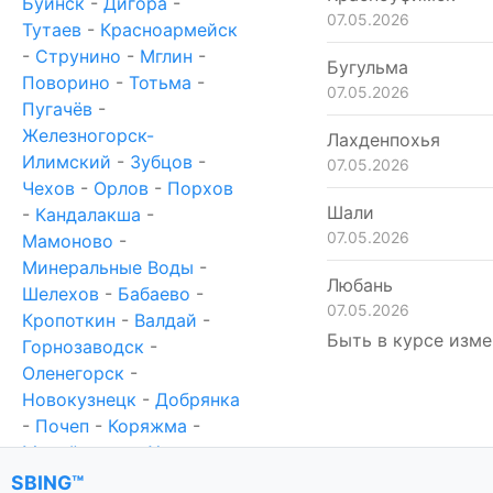
Буинск
-
Дигора
-
07.05.2026
Тутаев
-
Красноармейск
-
Струнино
-
Мглин
-
Бугульма
Поворино
-
Тотьма
-
07.05.2026
Пугачёв
-
Железногорск-
Лахденпохья
Илимский
-
Зубцов
-
07.05.2026
Чехов
-
Орлов
-
Порхов
Шали
-
Кандалакша
-
07.05.2026
Мамоново
-
Минеральные Воды
-
Любань
Шелехов
-
Бабаево
-
07.05.2026
Кропоткин
-
Валдай
-
Быть в курсе изме
Горнозаводск
-
Оленегорск
-
Новокузнецк
-
Добрянка
-
Почеп
-
Коряжма
-
Михайловка
-
Ханты-
Мансийск
-
Новотроицк
SBING™