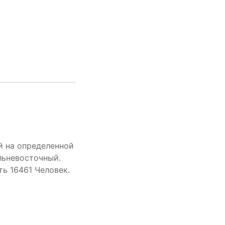
й на определенной
льневосточный.
ь 16461 Человек.