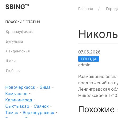
SBING™
Главная
Город
ПОХОЖИЕ СТАТЬИ
Николь
Красноуфимск
Бугульма
Лахденпохья
07.05.2026
ГОРОДА
Шали
admin
Любань
Размещение беспл
предложений на п
Новочеркасск
-
Зима
-
Ленинградская об
Камышлов
-
Никольское в 1710
Калининград
-
Сыктывкар
-
Саянск
-
Похожие 
Томск
-
Верхнеуральск
-