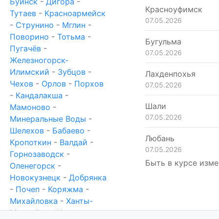
Буинск
-
Дигора
-
Красноуфимск
Тутаев
-
Красноармейск
07.05.2026
-
Струнино
-
Мглин
-
Поворино
-
Тотьма
-
Бугульма
Пугачёв
-
07.05.2026
Железногорск-
Илимский
-
Зубцов
-
Лахденпохья
Чехов
-
Орлов
-
Порхов
07.05.2026
-
Кандалакша
-
Шали
Мамоново
-
07.05.2026
Минеральные Воды
-
Шелехов
-
Бабаево
-
Любань
Кропоткин
-
Валдай
-
07.05.2026
Горнозаводск
-
Быть в курсе изме
Оленегорск
-
Новокузнецк
-
Добрянка
-
Почеп
-
Коряжма
-
Михайловка
-
Ханты-
Мансийск
-
Новотроицк