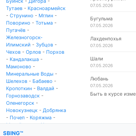
Буинск
-
Дигора
-
07.05.2026
Тутаев
-
Красноармейск
-
Струнино
-
Мглин
-
Бугульма
Поворино
-
Тотьма
-
07.05.2026
Пугачёв
-
Железногорск-
Лахденпохья
Илимский
-
Зубцов
-
07.05.2026
Чехов
-
Орлов
-
Порхов
Шали
-
Кандалакша
-
07.05.2026
Мамоново
-
Минеральные Воды
-
Любань
Шелехов
-
Бабаево
-
07.05.2026
Кропоткин
-
Валдай
-
Быть в курсе изме
Горнозаводск
-
Оленегорск
-
Новокузнецк
-
Добрянка
-
Почеп
-
Коряжма
-
Михайловка
-
Ханты-
Мансийск
-
Новотроицк
SBING™