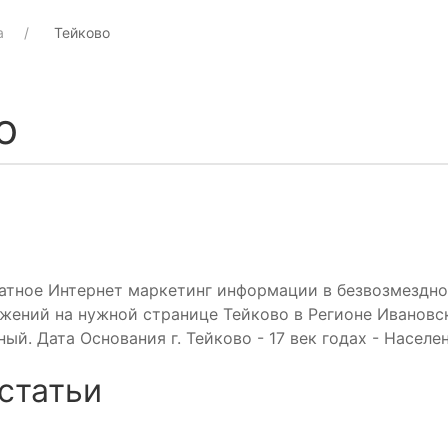
а
Тейково
о
атное Интернет маркетинг информации в безвозмездно
жений на нужной странице Тейково в Регионе Ивановск
ный. Дата Основания г. Тейково - 17 век годах - Насел
статьи