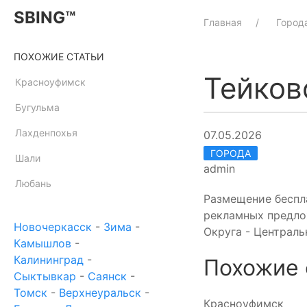
SBING™
Главная
Город
ПОХОЖИЕ СТАТЬИ
Тейков
Красноуфимск
Бугульма
Лахденпохья
07.05.2026
ГОРОДА
Шали
admin
Любань
Размещение беспл
рекламных предло
Новочеркасск
-
Зима
-
Округа - Централь
Камышлов
-
Калининград
-
Похожие 
Сыктывкар
-
Саянск
-
Томск
-
Верхнеуральск
-
Красноуфимск