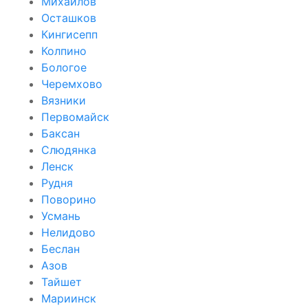
Михайлов
Осташков
Кингисепп
Колпино
Бологое
Черемхово
Вязники
Первомайск
Баксан
Слюдянка
Ленск
Рудня
Поворино
Усмань
Нелидово
Беслан
Азов
Тайшет
Мариинск