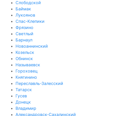
Слободской
Баймак
Лукоянов
Спас-Клепики
Фрязино
Светлый
Барнаул
Новоаннинский
Козельск
Обнинск
Называевск
Гороховец
Княгинино
Переславль-Залесский
Татарск
Гусев
Донецк
Владимир
Александровск-Сахалинский