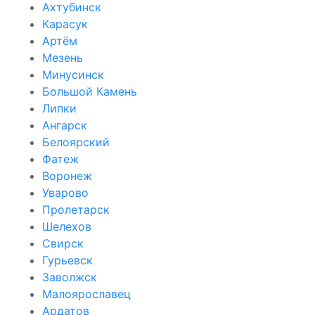
Ахтубинск
Карасук
Артём
Мезень
Минусинск
Большой Камень
Липки
Ангарск
Белоярский
Фатеж
Воронеж
Уварово
Пролетарск
Шелехов
Свирск
Гурьевск
Заволжск
Малоярославец
Ардатов