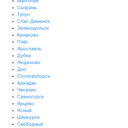
Малгобек
Сызрань
Тулун
Спас-Деменск
Зеленодольск
Конаково
Плёс
Ярославль
Дубна
Людиново
Дно
Сосновоборск
Аркадак
Чекалин
Саяногорск
Ярцево
Ясный
Шенкурск
Свободный