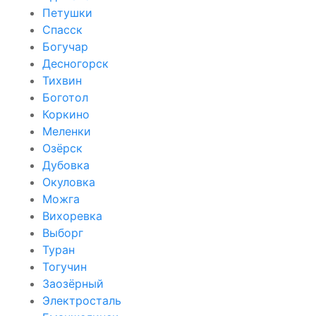
Петушки
Спасск
Богучар
Десногорск
Тихвин
Боготол
Коркино
Меленки
Озёрск
Дубовка
Окуловка
Можга
Вихоревка
Выборг
Туран
Тогучин
Заозёрный
Электросталь