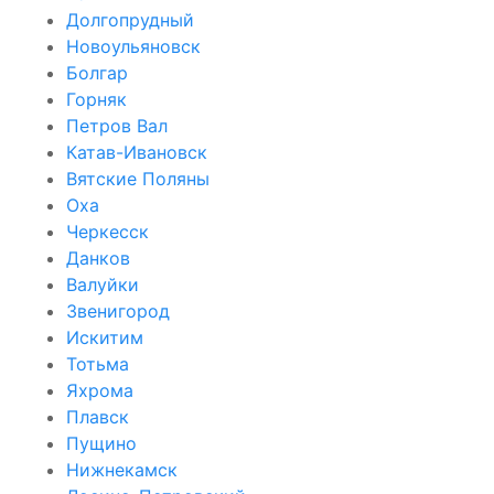
Долгопрудный
Новоульяновск
Болгар
Горняк
Петров Вал
Катав-Ивановск
Вятские Поляны
Оха
Черкесск
Данков
Валуйки
Звенигород
Искитим
Тотьма
Яхрома
Плавск
Пущино
Нижнекамск