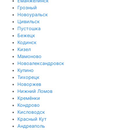
Еманжелинск
Грозный
Новоуральск
Цивильск
Пустошка
Бежецк
Кодинск
Кизел
Мамоново
Новоалександровск
Купино
Тихорецк
Новоржев
Нижний Ломов
Кремёнки
Кондрово
Кисловодск
Красный Кут
Андреаполь