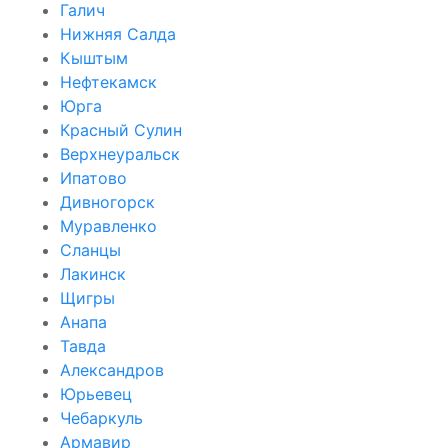
Галич
Нижняя Салда
Кыштым
Нефтекамск
Юрга
Красный Сулин
Верхнеуральск
Ипатово
Дивногорск
Муравленко
Сланцы
Лакинск
Щигры
Анапа
Тавда
Александров
Юрьевец
Чебаркуль
Армавир