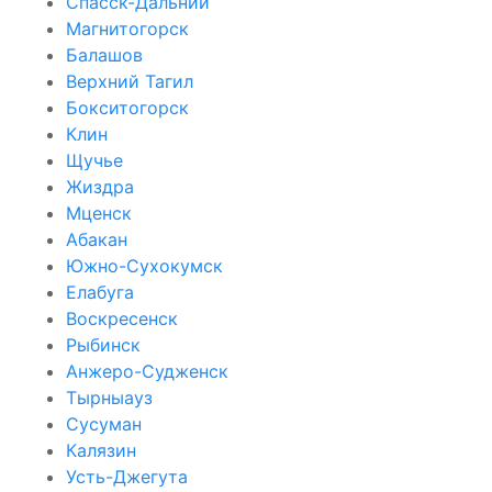
Спасск-Дальний
Магнитогорск
Балашов
Верхний Тагил
Бокситогорск
Клин
Щучье
Жиздра
Мценск
Абакан
Южно-Сухокумск
Елабуга
Воскресенск
Рыбинск
Анжеро-Судженск
Тырныауз
Сусуман
Калязин
Усть-Джегута