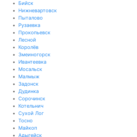
Бийск
Нижневартовск
Пыталово
Рузаевка
Прокопьевск
Лесной
Королёв
Змеиногорск
Ивантеевка
Мосальск
Малмыж
Задонск
Дудинка
Сорочинск
Котельнич
Сухой Лог
Тосно
Майкоп
Адыгейск