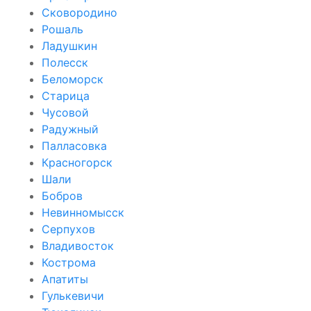
Сковородино
Рошаль
Ладушкин
Полесск
Беломорск
Старица
Чусовой
Радужный
Палласовка
Красногорск
Шали
Бобров
Невинномысск
Серпухов
Владивосток
Кострома
Апатиты
Гулькевичи