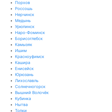
Порхов
Россошь
Нерчинск
Медынь
Урюпинск
Наро-Фоминск
Борисоглебск
Камызяк
Ишим
Красноуфимск
Кашира
Енисейск
Юрюзань
Лихославль
Солнечногорск
Вышний Волочёк
Кубинка
Нытва
Топки