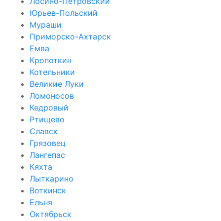
Лосино-Петровский
Юрьев-Польский
Мураши
Приморско-Ахтарск
Емва
Кропоткин
Котельники
Великие Луки
Ломоносов
Кедровый
Ртищево
Славск
Грязовец
Лангепас
Кяхта
Лыткарино
Воткинск
Ельня
Октябрьск