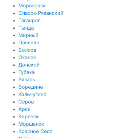
Морозовск
Спасск-Рязанский
Таганрог
Тында
Мирный
Павлово
Болхов
Оханск
Донской
Губаха
Рязань
Бородино
Кольчугино
Серов
Арск
Киренск
Моршанск
Красное Село