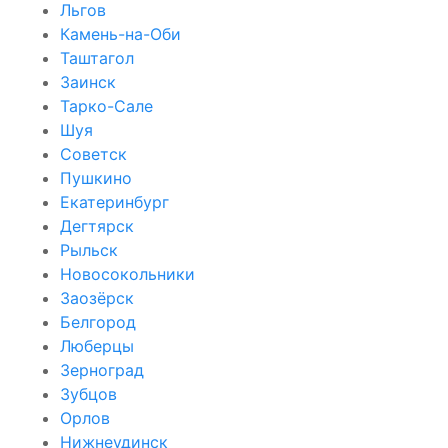
Льгов
Камень-на-Оби
Таштагол
Заинск
Тарко-Сале
Шуя
Советск
Пушкино
Екатеринбург
Дегтярск
Рыльск
Новосокольники
Заозёрск
Белгород
Люберцы
Зерноград
Зубцов
Орлов
Нижнеудинск