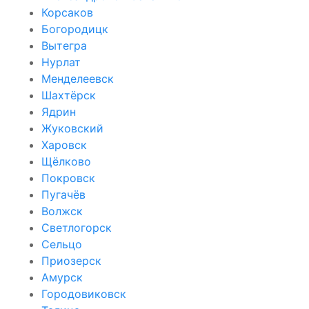
Корсаков
Богородицк
Вытегра
Нурлат
Менделеевск
Шахтёрск
Ядрин
Жуковский
Харовск
Щёлково
Покровск
Пугачёв
Волжск
Светлогорск
Сельцо
Приозерск
Амурск
Городовиковск