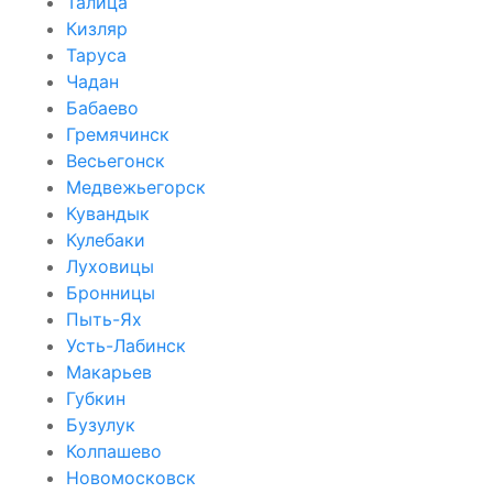
Талица
Кизляр
Таруса
Чадан
Бабаево
Гремячинск
Весьегонск
Медвежьегорск
Кувандык
Кулебаки
Луховицы
Бронницы
Пыть-Ях
Усть-Лабинск
Макарьев
Губкин
Бузулук
Колпашево
Новомосковск