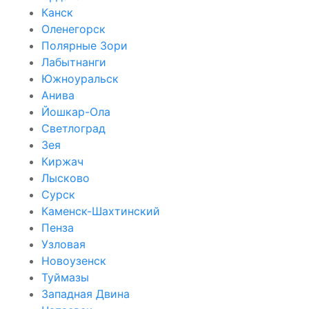
Канск
Оленегорск
Полярные Зори
Лабытнанги
Южноуральск
Анива
Йошкар-Ола
Светлоград
Зея
Киржач
Лысково
Сурск
Каменск-Шахтинский
Пенза
Узловая
Новоузенск
Туймазы
Западная Двина