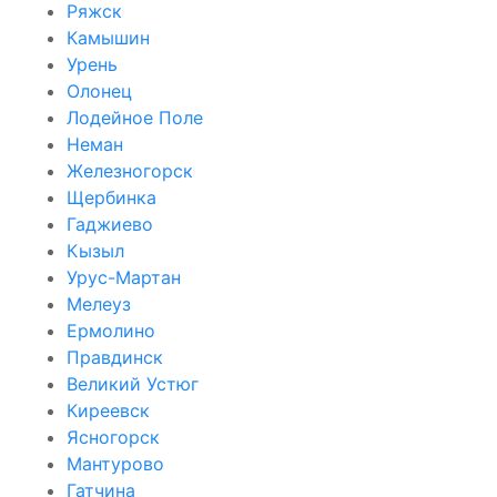
Ряжск
Камышин
Урень
Олонец
Лодейное Поле
Неман
Железногорск
Щербинка
Гаджиево
Кызыл
Урус-Мартан
Мелеуз
Ермолино
Правдинск
Великий Устюг
Киреевск
Ясногорск
Мантурово
Гатчина