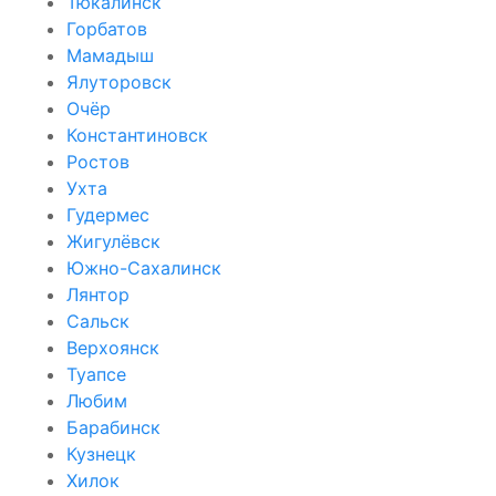
Тюкалинск
Горбатов
Мамадыш
Ялуторовск
Очёр
Константиновск
Ростов
Ухта
Гудермес
Жигулёвск
Южно-Сахалинск
Лянтор
Сальск
Верхоянск
Туапсе
Любим
Барабинск
Кузнецк
Хилок